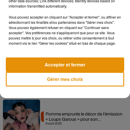
other data sources; Link different devices; Identify devices based on
information transmitted automatically.
Musique
Vous pouvez accepter en cliquant sur "Accepter et fermer", ou affiner en
sélectionnant les finalités et/ou partenaires dans "Gérer mes choix".
Vous pouvez également refuser en cliquant sur "Continuer sans
accepter". Vos préférences ne s'appliqueront que pour ce site. Vous
Madonna sort enfin le remix de « Love
pouvez mettre à jour vos choix, ou retirer votre consentement à tout
Sensation » avec Kylie Minogue
moment via le lien "Gérer les cookies" situé en bas de chaque page.
7 août 2026
Accepter et fermer
Angèle et Amélie Lens dévoilent leur
Gérer mes choix
collaboration tant attendue
7 août 2026
Pomme emprunte le décor de l’émission
« Loups Garous » pour son...
6 août 2026