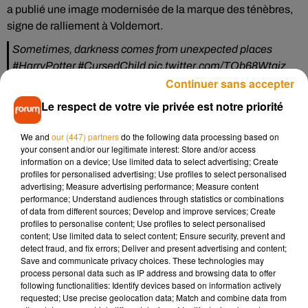
a publié une image modernisée de la marque des ténèbres,
signe de ralliement à Voldemort.
Sometimes, darkness comes from unexpected places
#HarryPotter
#CursedChild
pic.twitter.com/TQb68Wtqiz
Continuer sans accepter
— J.K. Rowling (@jk_rowling)
September 5, 2019
Le respect de votre vie privée est notre priorité
Depuis ce tweet très énigmatique, les fans sont en ébullition.
En effet, J.K Rowling n'avait rien publié sur son compte
We and
our (447) partners
do the following data processing based on
twitter depuis le 15 mars 2019. De plus, la présence du
your consent and/or our legitimate interest: Store and/or access
information on a device; Use limited data to select advertising; Create
hashtag #cursedchild dans la publication fait référence à la
profiles for personalised advertising; Use profiles to select personalised
suite de la saga Harry Potter, sortie en 2016
.
Les fans ont
advertising; Measure advertising performance; Measure content
donc tout de suite pensé qu’il s’agissait de l’annonce d’une
performance; Understand audiences through statistics or combinations
of data from different sources; Develop and improve services; Create
suite de la pièce de théâtre ou de l'adaption
profiles to personalise content; Use profiles to select personalised
cinématographique du dernier épisode d'Harry Potter. Alors,
content; Use limited data to select content; Ensure security, prevent and
de quoi s'agit-il ? À l'heure actuelle, ni J.K. Rowling, ni les
detect fraud, and fix errors; Deliver and present advertising and content;
Save and communicate privacy choices. These technologies may
studios Warner Bros, n'ont donné plus d'informations. Affaire
process personal data such as IP address and browsing data to offer
à suivre, donc.
following functionalities: Identify devices based on information actively
requested; Use precise geolocation data; Match and combine data from