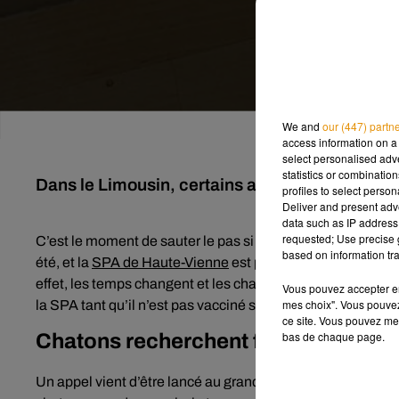
We and
our (447) partn
access information on a 
select personalised ad
statistics or combinatio
Dans le Limousin, certains animaux attendent 
profiles to select person
Deliver and present adv
data such as IP address 
requested; Use precise g
C’est le moment de sauter le pas si vous souhaitez accueil
based on information tra
été, et la
SPA de Haute-Vienne
est pleine à craquer actuel
effet, les temps changent et les chattes font plusieurs po
Vous pouvez accepter en 
mes choix". Vous pouvez
la SPA tant qu’il n’est pas vacciné selon nos confrères du 
ce site. Vous pouvez met
bas de chaque page.
Chatons recherchent familles
Un appel vient d’être lancé au grand public. La SPA, situé