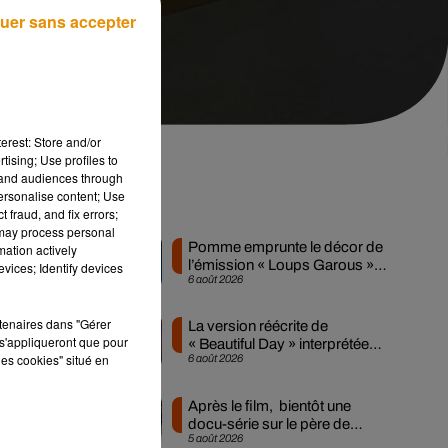
uer sans accepter
erest: Store and/or
tising; Use profiles to
tand audiences through
personalise content; Use
Musique
 fraud, and fix errors;
 may process personal
Pomme emprunte le décor de
mation actively
l’émission « Loups Garous »
vices; Identify devices
en
6 août 2026
pour son...
 En
à
rtenaires dans "Gérer
La version réécrite de
s'appliqueront que pour
« Beautiful Day » interprétée
les cookies" situé en
6 août 2026
lors des...
Après le film, bientôt une
docu-série sur le père de
es
5 août 2026
Michael Jackson