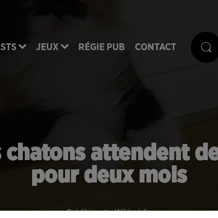
STS
JEUX
RÉGIE PUB
CONTACT
 chatons attendent des
pour deux mois
Crédit image:
Wikimédia