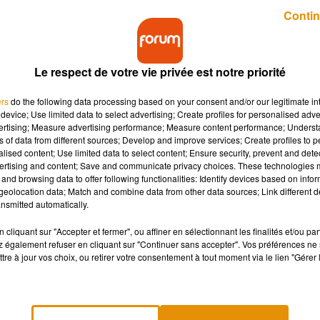
Publié : 30 juillet 2018 à 6h56 par Lucie Claussin
Contin
Le respect de votre vie privée est notre priorité
ers
do the following data processing based on your consent and/or our legitimate int
device; Use limited data to select advertising; Create profiles for personalised adver
vertising; Measure advertising performance; Measure content performance; Unders
ns of data from different sources; Develop and improve services; Create profiles to 
un foyer pour couler des jours heureux.
alised content; Use limited data to select content; Ensure security, prevent and detect
ertising and content; Save and communicate privacy choices. These technologies
and browsing data to offer following functionalities: Identify devices based on infor
eolocation data; Match and combine data from other data sources; Link different de
lir une boule de poils à la maison ! Les abandons se multiplient 
nsmitted automatically.
lement. Et ce sont principalement les chats qui en sont victime.
rtées par an. Malheureusement, un jeune chat ne peut pas rester 
cliquant sur "Accepter et fermer", ou affiner en sélectionnant les finalités et/ou pa
 également refuser en cliquant sur "Continuer sans accepter". Vos préférences ne 
Populaire du Centre.
tre à jour vos choix, ou retirer votre consentement à tout moment via le lien "Gérer 
e à
Couzeix
recherche des personnes qui souhaitent accueillir d