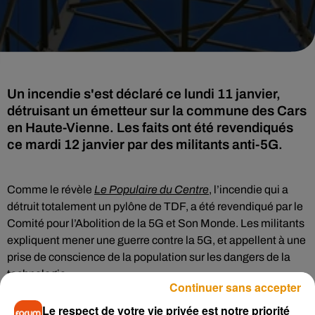
Un incendie s'est déclaré ce lundi 11 janvier,
détruisant un émetteur sur la commune des Cars
en Haute-Vienne. Les faits ont été revendiqués
ce mardi 12 janvier par des militants anti-5G.
Comme le révèle
Le Populaire du Centre
, l’incendie qui a
détruit totalement un pylône de TDF, a été revendiqué par le
Comité pour l’Abolition de la 5G et Son Monde. Les militants
expliquent mener une guerre contre la 5G, et appellent à une
prise de conscience de la population sur les dangers de la
technologie.
Continuer sans accepter
TDF a porté plainte. Une enquête a été ouverte pour faire la
Le respect de votre vie privée est notre priorité
lumière sur cette affaire. Pour rappel, une partie des