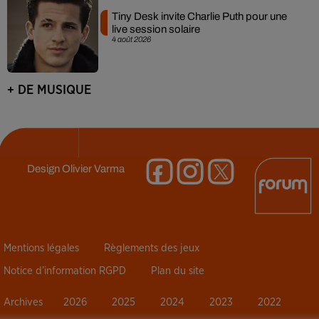
Tiny Desk invite Charlie Puth pour une
live session solaire
4 août 2026
+ DE MUSIQUE
Design
Olivier Varma
Mentions légales
Règlements des jeux
Notice d’information RGPD
Plan du site
Archives
2026
2025
2024
2023
2022