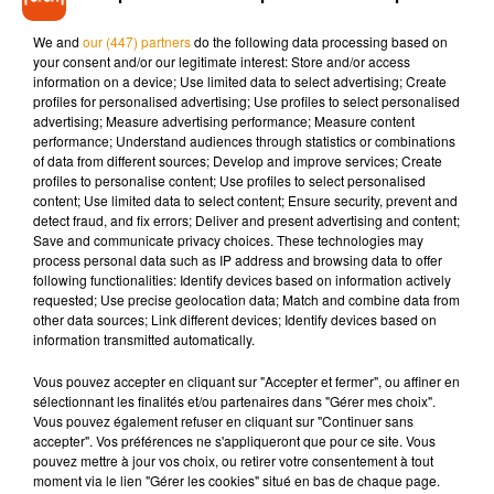
habitants de la Haute-Vienne et de la Charente se sont
We and
our (447) partners
do the following data processing based on
retrouvés ce mardi matin privés de télévision et de radio.
your consent and/or our legitimate interest: Store and/or access
information on a device; Use limited data to select advertising; Create
profiles for personalised advertising; Use profiles to select personalised
advertising; Measure advertising performance; Measure content
performance; Understand audiences through statistics or combinations
of data from different sources; Develop and improve services; Create
profiles to personalise content; Use profiles to select personalised
Musique
content; Use limited data to select content; Ensure security, prevent and
detect fraud, and fix errors; Deliver and present advertising and content;
Save and communicate privacy choices. These technologies may
process personal data such as IP address and browsing data to offer
Madonna sort enfin le remix de « Love
following functionalities: Identify devices based on information actively
Sensation » avec Kylie Minogue
requested; Use precise geolocation data; Match and combine data from
7 août 2026
other data sources; Link different devices; Identify devices based on
information transmitted automatically.
Vous pouvez accepter en cliquant sur "Accepter et fermer", ou affiner en
sélectionnant les finalités et/ou partenaires dans "Gérer mes choix".
Vous pouvez également refuser en cliquant sur "Continuer sans
Angèle et Amélie Lens dévoilent leur
accepter". Vos préférences ne s'appliqueront que pour ce site. Vous
collaboration tant attendue
pouvez mettre à jour vos choix, ou retirer votre consentement à tout
7 août 2026
moment via le lien "Gérer les cookies" situé en bas de chaque page.