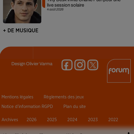
live session solaire
4 août 2026
+ DE MUSIQUE
Design
Olivier Varma
Mentions légales
Règlements des jeux
Notice d’information RGPD
Plan du site
Archives
2026
2025
2024
2023
2022