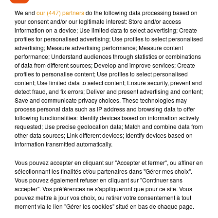
We and
our (447) partners
do the following data processing based on
Comme dans tous les départements, seuls certains axes
your consent and/or our legitimate interest: Store and/or access
structurants seront concernés par le retour aux 90 km/h.
information on a device; Use limited data to select advertising; Create
profiles for personalised advertising; Use profiles to select personalised
advertising; Measure advertising performance; Measure content
performance; Understand audiences through statistics or combinations
of data from different sources; Develop and improve services; Create
profiles to personalise content; Use profiles to select personalised
Musique
content; Use limited data to select content; Ensure security, prevent and
detect fraud, and fix errors; Deliver and present advertising and content;
Save and communicate privacy choices. These technologies may
process personal data such as IP address and browsing data to offer
Madonna sort enfin le remix de « Love
following functionalities: Identify devices based on information actively
Sensation » avec Kylie Minogue
requested; Use precise geolocation data; Match and combine data from
7 août 2026
other data sources; Link different devices; Identify devices based on
information transmitted automatically.
Vous pouvez accepter en cliquant sur "Accepter et fermer", ou affiner en
sélectionnant les finalités et/ou partenaires dans "Gérer mes choix".
Angèle et Amélie Lens dévoilent leur
Vous pouvez également refuser en cliquant sur "Continuer sans
collaboration tant attendue
accepter". Vos préférences ne s'appliqueront que pour ce site. Vous
7 août 2026
pouvez mettre à jour vos choix, ou retirer votre consentement à tout
moment via le lien "Gérer les cookies" situé en bas de chaque page.