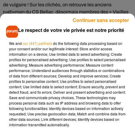
de vulgaire ! Sur les clichés, on retrouve les anciens
rugbymen du CS Bellac, désormais membres des « Vieilles
Continuer sans accepter
Couennes ». Le calendrier a été tiré à plus de 400
exemplaires et sera vendu au prix de 8 euros. Les photos ont
Le respect de votre vie privée est notre priorité
été réalisées par Fabien Delavallade, un photographe
amateur.
We and
our (447) partners
do the following data processing based on
your consent and/or our legitimate interest: Store and/or access
Comment se procurer le calendrier ?
information on a device; Use limited data to select advertising; Create
profiles for personalised advertising; Use profiles to select personalised
advertising; Measure advertising performance; Measure content
Vous pouvez acheter le calendrier dans de nombreux bars et
performance; Understand audiences through statistics or combinations
commerces à Bellac : Le Terminus, Le Central, Le Cheval
of data from different sources; Develop and improve services; Create
profiles to personalise content; Use profiles to select personalised
Blanc, Le Bar des Amis, le Mag Presse. A Peyrat-de-Bellac, à
content; Use limited data to select content; Ensure security, prevent and
la boutique d’antiquité Ritter ou encore « Chez Sylvie »
detect fraud, and fix errors; Deliver and present advertising and content;
Save and communicate privacy choices. These technologies may
process personal data such as IP address and browsing data to offer
following functionalities: Identify devices based on information actively
requested; Use precise geolocation data; Match and combine data from
Musique
other data sources; Link different devices; Identify devices based on
information transmitted automatically.