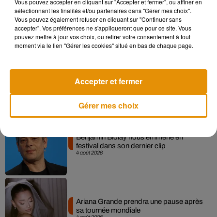
Vous pouvez accepter en cliquant sur "Accepter et fermer", ou affiner en
Après le film, bientôt une docu-série sur
sélectionnant les finalités et/ou partenaires dans "Gérer mes choix".
le père de Michael Jackson
Vous pouvez également refuser en cliquant sur "Continuer sans
5 août 2026
accepter". Vos préférences ne s'appliqueront que pour ce site. Vous
pouvez mettre à jour vos choix, ou retirer votre consentement à tout
moment via le lien "Gérer les cookies" situé en bas de chaque page.
Tiny Desk invite Charlie Puth pour une
Accepter et fermer
live session solaire
4 août 2026
Gérer mes choix
Benjamin Biolay nous emmène en
festival dans son dernier clip
4 août 2026
Ariana Grande prendra une pause après
sa tournée mondiale