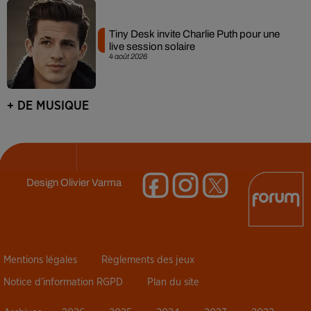
Tiny Desk invite Charlie Puth pour une
live session solaire
4 août 2026
+ DE MUSIQUE
Design
Olivier Varma
Mentions légales
Règlements des jeux
Notice d’information RGPD
Plan du site