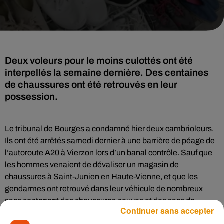
Deux voleurs pour le moins culottés ont été
interpellés la semaine dernière. Des centaines
de chaussures ont été retrouvés en leur
possession.
Le tribunal de
Bourges
a condamné hier deux cambrioleurs.
Ils ont été arrêtés samedi dernier à une barrière de péage de
l’autoroute A20 à Vierzon lors d’un banal contrôle. Sauf que
les hommes venaient de dévaliser un magasin de
chaussures à
Saint-Junien
en Haute-Vienne, et que les
gendarmes ont retrouvé dans leur véhicule de nombreux
sacs contenant des chaussures neuves et des sacs de
Continuer sans accepter
marque. De plus, le conducteur roulait sans permis et son