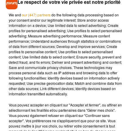
véhicule n’était pas assuré.
Le respect de votre vie privée est notre priorité
Le butin de chaussures, estimé à 17 000 euros a été restitué
We and
our (447) partners
do the following data processing based on
dans la foulée au propriétaire du magasin. Déjà bien connus
your consent and/or our legitimate interest: Store and/or access
des autorités, les voleurs ont écopé d’un an de prison ferme
information on a device; Use limited data to select advertising; Create
profiles for personalised advertising; Use profiles to select personalised
et ont été directement conduits en prison.
advertising; Measure advertising performance; Measure content
performance; Understand audiences through statistics or combinations
of data from different sources; Develop and improve services; Create
profiles to personalise content; Use profiles to select personalised
content; Use limited data to select content; Ensure security, prevent and
Musique
detect fraud, and fix errors; Deliver and present advertising and content;
Save and communicate privacy choices. These technologies may
process personal data such as IP address and browsing data to offer
following functionalities: Identify devices based on information actively
Madonna sort enfin le remix de « Love
requested; Use precise geolocation data; Match and combine data from
Sensation » avec Kylie Minogue
other data sources; Link different devices; Identify devices based on
7 août 2026
information transmitted automatically.
Vous pouvez accepter en cliquant sur "Accepter et fermer", ou affiner en
sélectionnant les finalités et/ou partenaires dans "Gérer mes choix".
Vous pouvez également refuser en cliquant sur "Continuer sans
accepter". Vos préférences ne s'appliqueront que pour ce site. Vous
Angèle et Amélie Lens dévoilent leur
pouvez mettre à jour vos choix, ou retirer votre consentement à tout
collaboration tant attendue
7 août 2026