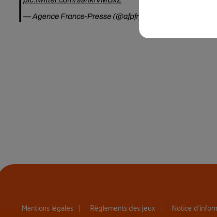
— Agence France-Presse (@afpfr)
18 décembre 2018
Mentions légales
Règlements des jeux
Notice d’info