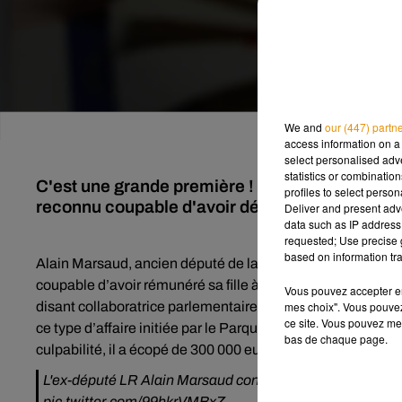
We and
our (447) partn
access information on a 
select personalised ad
statistics or combinatio
C'est une grande première ! Hier, un ancien dé
profiles to select person
reconnu coupable d'avoir détourné des fonds p
Deliver and present adv
data such as IP address 
requested; Use precise g
based on information tra
Alain Marsaud, ancien député de la Haute-Vienne et ancien 
coupable d’avoir rémunéré sa fille à hauteur de 204 000 eur
Vous pouvez accepter en 
mes choix". Vous pouvez
disant collaboratrice parlementaire alors qu’il n’en était 
ce site. Vous pouvez met
ce type d’affaire initiée par le Parquet national financier
bas de chaque page.
culpabilité, il a écopé de 300 000 euros d’amende et trois a
L'ex-député LR Alain Marsaud condamné pour l'emploi ficti
pic.twitter.com/99hkrVMBxZ