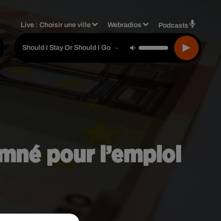
Live :
Choisir une ville
Webradios
Podcasts
The Clash
-
Should I Stay Or Should I Go
mné pour l’emploi