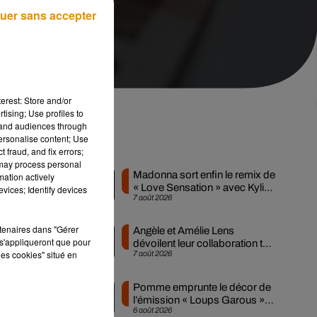
uer sans accepter
erest: Store and/or
tising; Use profiles to
tand audiences through
personalise content; Use
té
Musique
 fraud, and fix errors;
 may process personal
Madonna sort enfin le remix de
mation actively
« Love Sensation » avec Kylie
vices; Identify devices
7 août 2026
Minogue
rtenaires dans "Gérer
Angèle et Amélie Lens
s'appliqueront que pour
s
dévoilent leur collaboration tant
les cookies" situé en
7 août 2026
attendue
Pomme emprunte le décor de
l’émission « Loups Garous »
6 août 2026
pour son...