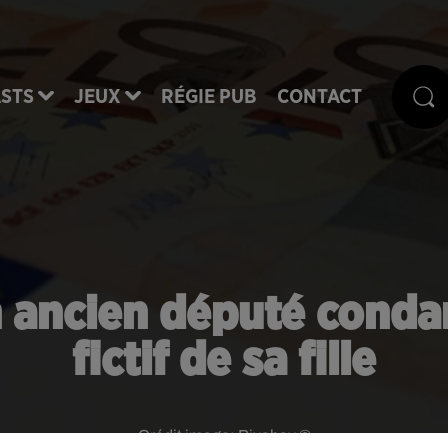
STS
JEUX
RÉGIE PUB
CONTACT
n ancien député conda
fictif de sa fille
Crédit image:
Pixabay ©