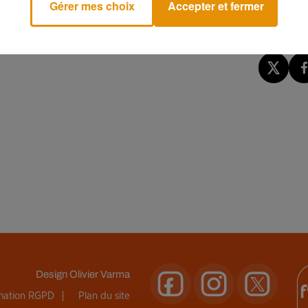
Gérer mes choix
Accepter et fermer
Design
Olivier Varma
rmation RGPD
Plan du site