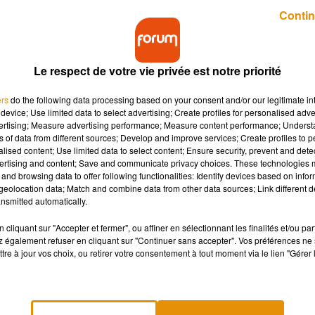
Publié : 19 décembre 2018 à 7h57 par Lucie Claussin
Contin
Le respect de votre vie privée est notre priorité
ers
do the following data processing based on your consent and/or our legitimate int
device; Use limited data to select advertising; Create profiles for personalised adver
vertising; Measure advertising performance; Measure content performance; Unders
ns of data from different sources; Develop and improve services; Create profiles to 
puté de Haute-Vienne a été condamné à Paris. Il a é
alised content; Use limited data to select content; Ensure security, prevent and detect
ublics.
ertising and content; Save and communicate privacy choices. These technologies
and browsing data to offer following functionalities: Identify devices based on infor
eolocation data; Match and combine data from other data sources; Link different de
nsmitted automatically.
magistrat antiterroriste a été condamné hier. Il a été reconnu
os dans le cadre d’un emploi fictif. La jeune femme était soit
cliquant sur "Accepter et fermer", ou affiner en sélectionnant les finalités et/ou pa
 également refuser en cliquant sur "Continuer sans accepter". Vos préférences ne 
rien. C’est la première fois qu’un parlementaire est condamné dan
tre à jour vos choix, ou retirer votre consentement à tout moment via le lien "Gérer 
. Dans le cadre d’une comparution sur reconnaissance préalable de
ns d’inéligibilité pour avoir détourné des fonds publics.
f de sa fille
https://t.co/gthK4ODQZt
#AFP