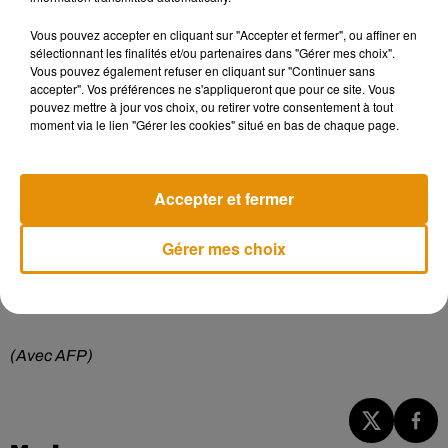
"Dans l'affaire Paty", où l'enseignant avait été pris pour cible
par un parent d'élève sur les réseaux sociaux, "on voit bien
Vous pouvez accepter en cliquant sur "Accepter et fermer", ou affiner en
sélectionnant les finalités et/ou partenaires dans "Gérer mes choix".
que c'est le milieu familial qui a été terrible", a-t-il rappelé.
Vous pouvez également refuser en cliquant sur "Continuer sans
"Donc, il faut tirer les leçons et être très attentif à là où en
accepter". Vos préférences ne s'appliqueront que pour ce site. Vous
sont en sont nos élèves en termes de mauvaises influences
pouvez mettre à jour vos choix, ou retirer votre consentement à tout
moment via le lien "Gérer les cookies" situé en bas de chaque page.
qui s'exercent sur eux."
Le ministre a également redit que l'enseignement de
Accepter et fermer
l'éducation morale et civique doit être prochainement
renforcé "pour que les enjeux de la liberté d'expression
Gérer mes choix
soient bien explicités."
(Avec AFP)