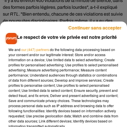
"Il y a eu environ 400 violations de la minute de silence, dans
des formes parfois légères, parfois lourdes", a-t-il expliqué
sur
RTL
. "Bien entendu, chacune de ces violations est suivie
de poursuites disciplinaires. Parfois même, il y a eu des
Continuer sans accepter
poursuites pénales dans certains cas."
Le respect de votre vie privée est notre priorité
Ces cas les plus graves, où des poursuites pénales sont
engagées, s'élèvent à "une dizaine environ", a détaillé le
We and
our (447) partners
do the following data processing based on
your consent and/or our legitimate interest: Store and/or access
ministre, et peuvent relever de "l'apologie du terrorisme".
information on a device; Use limited data to select advertising; Create
profiles for personalised advertising; Use profiles to select personalised
"Aucun incident ne reste sans suite", a-t-il assuré, sans pour
advertising; Measure advertising performance; Measure content
performance; Understand audiences through statistics or combinations
autant privilégier l'exclusion des élèves.
of data from different sources; Develop and improve services; Create
profiles to personalise content; Use profiles to select personalised
"L'exclusion, c'est jamais une grande réussite en soi, ce qui
content; Use limited data to select content; Ensure security, prevent and
detect fraud, and fix errors; Deliver and present advertising and content;
est plutôt intéressant, c'est de parler avec les familles, de
Save and communicate privacy choices. These technologies may
comprendre ce qui se passe, et d'aller voir plus loin avec les
process personal data such as IP address and browsing data to offer
administrations sociales, et la police et la justice quand il y a
following functionalities: Identify devices based on information actively
requested; Use precise geolocation data; Match and combine data from
lieu", a estimé M. Blanquer.
other data sources; Link different devices; Identify devices based on
information transmitted automatically.