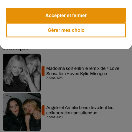
série, qui s'est néanmoins achevée d’une façon claire et
définitive, pourra-t-elle faire son grand retour ? Affaire à
Accepter et fermer
suivre...
Gérer mes choix
Musique
Madonna sort enfin le remix de « Love
Sensation » avec Kylie Minogue
7 août 2026
Angèle et Amélie Lens dévoilent leur
collaboration tant attendue
7 août 2026