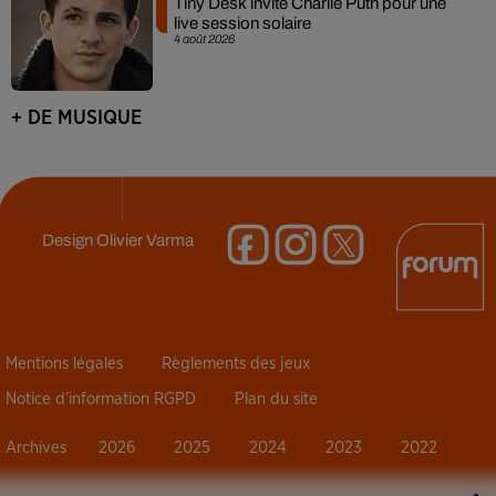
Tiny Desk invite Charlie Puth pour une
live session solaire
4 août 2026
+ DE MUSIQUE
Design
Olivier Varma
Mentions légales
Règlements des jeux
Notice d’information RGPD
Plan du site
Archives
2026
2025
2024
2023
2022