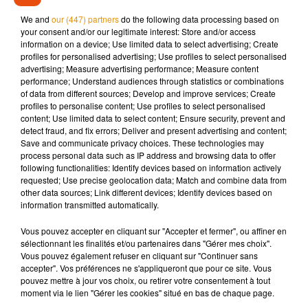
So... at 2pm EST I will be LIVE doing an online q and a with
We and
our (447) partners
do the following data processing based on
my amazing writing partner Kirsten Miller!! Come join us,
your consent and/or our legitimate interest: Store and/or access
information on a device; Use limited data to select advertising; Create
ask some questions:
https://t.co/BfFs5Mc2r9
profiles for personalised advertising; Use profiles to select personalised
pic.twitter.com/nXE1tGKdXq
advertising; Measure advertising performance; Measure content
performance; Understand audiences through statistics or combinations
— Jason Segel (@jasonsegel)
October 30, 2018
of data from different sources; Develop and improve services; Create
profiles to personalise content; Use profiles to select personalised
Un retour de
How I Met Your Mother
?
content; Use limited data to select content; Ensure security, prevent and
detect fraud, and fix errors; Deliver and present advertising and content;
"Je serais prêt à faire un revival sans hésiter une seconde.
Save and communicate privacy choices. These technologies may
J'adore toute la bande !"
, a ainsi déclaré le comédien âgé de
process personal data such as IP address and browsing data to offer
following functionalities: Identify devices based on information actively
40 ans. "C
'est vrai que
How I Met
, c'était quelque chose de
requested; Use precise geolocation data; Match and combine data from
très lourd. Ça a duré 9 années de ma vie. Mais quand je
other data sources; Link different devices; Identify devices based on
regarde en arrière, je me dis que c'est la meilleure chose qui
information transmitted automatically.
me soit arrivée",
a-t-il poursuivi, très nostalgique. Et à la
Vous pouvez accepter en cliquant sur "Accepter et fermer", ou affiner en
question
"qu’adviendraient-ils des personnages ?"
, Jason
sélectionnant les finalités et/ou partenaires dans "Gérer mes choix".
Segel préfère rester très vague
. "
Et puis on le voit
Vous pouvez également refuser en cliquant sur "Continuer sans
accepter". Vos préférences ne s'appliqueront que pour ce site. Vous
concrètement dans la série ce qu'ils deviennent... Ils sont
pouvez mettre à jour vos choix, ou retirer votre consentement à tout
heureux non ? Lily continue sûrement à pratiquer son art, et
moment via le lien "Gérer les cookies" situé en bas de chaque page.
Marshall juge de très grosses affaires !
",
a confié l’acteur. La