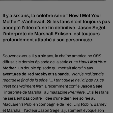
Il y a six ans, la célèbre série "How I Met Your
Mother" s'achevait. Si les fans n'ont toujours pas
accepté l'idée d'une fin définitive, Jason Segel,
l'interprète de Marshall Eriksen, est toujours
profondément attaché à son personnage.
Souvenez-vous. Il y a six ans, la chaîne américaine
CBS
diffusait le dernier épisode de
la série culte
How I Met Your
Mother
. Un double épisode qui mettait alors fin
aux
aventures de Ted Mosby et sa bande
.
"
Non je n'ai jamais
regardé le final de la série (…) tant que je ne l'ai pas vu, ce
n'est pas vraiment fini"
, a récemment confié
Jason Segel
,
l'interprète de Marshall au magazine
Premiere.
Et si les fans
ne seraient pas contre l'idée d'une dernière soirée au
MacLaren’s Pub, en compagnie de Ted, Lily, Robin, Barney
et Marshall, l'acteur Jason Segel a justement évoqué son