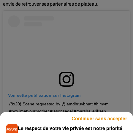
envie de retrouver ses partenaires de plateau.
Voir cette publication sur Instagram
{8x20} Scene requested by @iamdhruvbhatt #himym
#howimetyourmother #jasonsegel #marshalleriksen
Continuer sans accepter
Une publication partagée par
How I Met Your Mother
(@howimetyourmotherthefanpage) le
Le respect de votre vie privée est notre priorité