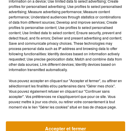
information on a device; Use limited data to select advertising; Create
On doit cette invention à Elon Musk, un canadien d’origine
profiles for personalised advertising; Use profiles to select personalised
Sud-Africaine. Ce tube à très grande vitesse ( TGV donc… ) a
advertising; Measure advertising performance; Measure content
performance; Understand audiences through statistics or combinations
été conçu pour relier, grâce à de l’air, et donc une
of data from different sources; Develop and improve services; Create
aérodynamique hyper puissante de grandes distances en
profiles to personalise content; Use profiles to select personalised
très peu de temps. Musk n’a jamais déposé le brevet de son
content; Use limited data to select content; Ensure security, prevent and
detect fraud, and fix errors; Deliver and present advertising and content;
invention, et compte ainsi offrir à de jeunes entrepreneurs la
Save and communicate privacy choices. These technologies may
possibilité de se pencher sur la réalisation de l’hyperloop.
process personal data such as IP address and browsing data to offer
Vous pourrez donc, vous aussi plancher sur le sujet !
following functionalities: Identify devices based on information actively
requested; Use precise geolocation data; Match and combine data from
D’autres projets en cours :
other data sources; Link different devices; Identify devices based on
information transmitted automatically.
L’hyperloop intéresse beaucoup en France ! Un projet vise à
relier la Corse et la Sardaigne, des projets sont aussi à
Vous pouvez accepter en cliquant sur "Accepter et fermer", ou affiner en
sélectionnant les finalités et/ou partenaires dans "Gérer mes choix".
l’étude à l’étranger en Slovaquie, en Russie et au Royaume-
Vous pouvez également refuser en cliquant sur "Continuer sans
Uni.
accepter". Vos préférences ne s'appliqueront que pour ce site. Vous
pouvez mettre à jour vos choix, ou retirer votre consentement à tout
moment via le lien "Gérer les cookies" situé en bas de chaque page.
Accepter et fermer