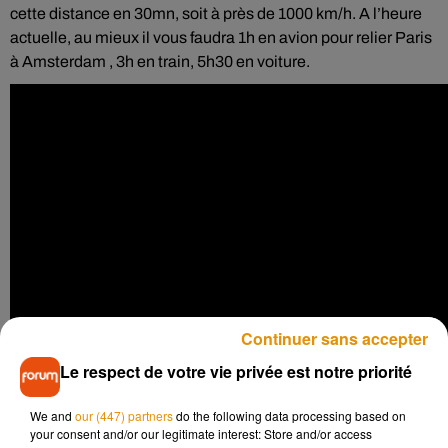
cette distance en 30mn, soit à près de 1000 km/h. A l’heure
actuelle, au mieux il vous faudra 1h en avion pour relier Paris
à Amsterdam , 3h en train, 5h30 en voiture.
Continuer sans accepter
Le respect de votre vie privée est notre priorité
We and
our (447) partners
do the following data processing based on
Qu’est ce que l’hyperloop :
your consent and/or our legitimate interest: Store and/or access