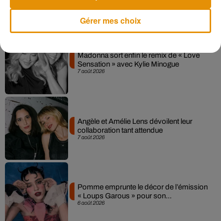
Musique
Gérer mes choix
Madonna sort enfin le remix de « Love
Sensation » avec Kylie Minogue
7 août 2026
Angèle et Amélie Lens dévoilent leur
collaboration tant attendue
7 août 2026
Pomme emprunte le décor de l’émission
« Loups Garous » pour son...
6 août 2026