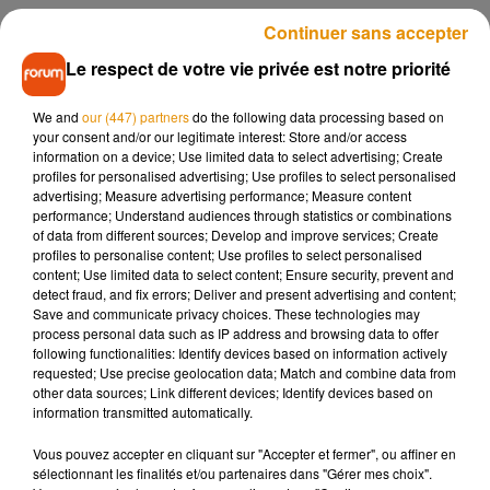
Un bon bricoleur peut aussi cacher un
Continuer sans accepter
bon jardinier !
Le respect de votre vie privée est notre priorité
Les gendarmes ont pu rapidement remonter jusqu’au
We and
our (447) partners
do the following data processing based on
malfaiteur qui en plus d’avoir une belle une maison, avait un
your consent and/or our legitimate interest: Store and/or access
information on a device; Use limited data to select advertising; Create
grand jardin. Et pour cause, puisque 73 plants de cannabis
profiles for personalised advertising; Use profiles to select personalised
ont été découverts au milieu de ses thuyas. L’accusé, déjà
advertising; Measure advertising performance; Measure content
condamné plusieurs fois par la justice et âgé de 40 ans,
performance; Understand audiences through statistics or combinations
of data from different sources; Develop and improve services; Create
comparaîtra aujourd’hui devant le tribunal correctionnel.
profiles to personalise content; Use profiles to select personalised
content; Use limited data to select content; Ensure security, prevent and
detect fraud, and fix errors; Deliver and present advertising and content;
Save and communicate privacy choices. These technologies may
process personal data such as IP address and browsing data to offer
Musique
following functionalities: Identify devices based on information actively
requested; Use precise geolocation data; Match and combine data from
other data sources; Link different devices; Identify devices based on
information transmitted automatically.
Après le film, bientôt une docu-série sur
le père de Michael Jackson
Vous pouvez accepter en cliquant sur "Accepter et fermer", ou affiner en
5 août 2026
sélectionnant les finalités et/ou partenaires dans "Gérer mes choix".