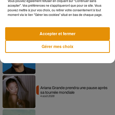
Vous pouvez également refuser en cliquant sur "Continuer sans
accepter". Vos préférences ne s'appliqueront que pour ce site. Vous
pouvez mettre à jour vos choix, ou retirer votre consentement à tout
moment via le lien "Gérer les cookies" situé en bas de chaque page.
Tiny Desk invite Charlie Puth pour une
live session solaire
4 août 2026
Accepter et fermer
Gérer mes choix
Benjamin Biolay nous emmène en
festival dans son dernier clip
4 août 2026
Ariana Grande prendra une pause après
sa tournée mondiale
4 août 2026