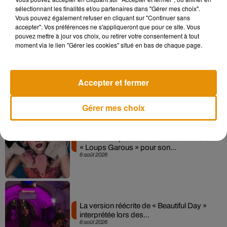
Madonna sort enfin le remix de « Love
sélectionnant les finalités et/ou partenaires dans "Gérer mes choix".
Sensation » avec Kylie Minogue
Vous pouvez également refuser en cliquant sur "Continuer sans
7 août 2026
accepter". Vos préférences ne s'appliqueront que pour ce site. Vous
pouvez mettre à jour vos choix, ou retirer votre consentement à tout
moment via le lien "Gérer les cookies" situé en bas de chaque page.
Angèle et Amélie Lens dévoilent leur
collaboration tant attendue
Accepter et fermer
7 août 2026
Gérer mes choix
Pomme emprunte le décor de l’émission
« Loups Garous » pour son...
6 août 2026
La version réécrite de « Beautiful Day »
interprétée lors des...
6 août 2026