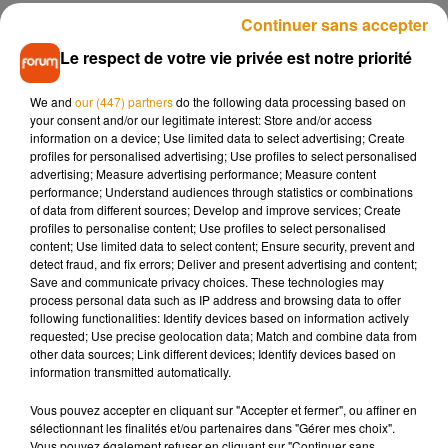
Continuer sans accepter
Il obtient gain de cause
Le respect de votre vie privée est notre priorité
Et aussi dingue que cela puisse paraître,
la justice a tranché
en faveur du plaignant
. À
l’avenir, les fenêtres de la clinique
We and
our (447) partners
do the following data processing based on
doivent toujours être fermées en cas de naissance, afin que
your consent and/or our legitimate interest: Store and/or access
information on a device; Use limited data to select advertising; Create
l’homme ne se sente plus dérangé. D'autre part, la maternité
profiles for personalised advertising; Use profiles to select personalised
devra donc installer une climatisation à défaut de pouvoir
advertising; Measure advertising performance; Measure content
rentrer de l'air frais dans les salles d'accouchement, en
performance; Understand audiences through statistics or combinations
of data from different sources; Develop and improve services; Create
espérant que cela mettra fin au conflit de voisinage.
profiles to personalise content; Use profiles to select personalised
content; Use limited data to select content; Ensure security, prevent and
detect fraud, and fix errors; Deliver and present advertising and content;
Save and communicate privacy choices. These technologies may
process personal data such as IP address and browsing data to offer
Musique
following functionalities: Identify devices based on information actively
requested; Use precise geolocation data; Match and combine data from
other data sources; Link different devices; Identify devices based on
information transmitted automatically.
Madonna sort enfin le remix de « Love
Sensation » avec Kylie Minogue
Vous pouvez accepter en cliquant sur "Accepter et fermer", ou affiner en
7 août 2026
sélectionnant les finalités et/ou partenaires dans "Gérer mes choix".
Vous pouvez également refuser en cliquant sur "Continuer sans