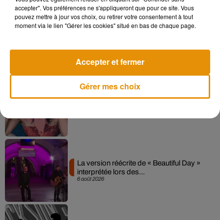
accepter". Vos préférences ne s'appliqueront que pour ce site. Vous
pouvez mettre à jour vos choix, ou retirer votre consentement à tout
moment via le lien "Gérer les cookies" situé en bas de chaque page.
Angèle et Amélie Lens dévoilent leur
collaboration tant attendue
7 août 2026
Accepter et fermer
Gérer mes choix
Pomme emprunte le décor de l’émission
« Loups Garous » pour son...
6 août 2026
La version réécrite de « Beautiful Day »
interprétée lors des...
6 août 2026