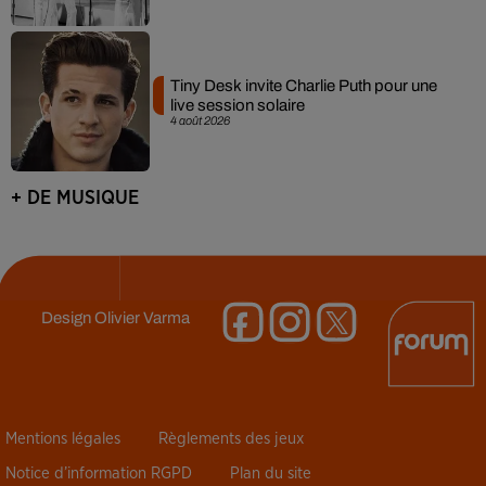
Tiny Desk invite Charlie Puth pour une
live session solaire
4 août 2026
+ DE MUSIQUE
Design
Olivier Varma
Mentions légales
Règlements des jeux
Notice d’information RGPD
Plan du site