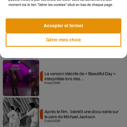
collaboration tant attendue
moment via le lien "Gérer les cookies" situé en bas de chaque page.
7 août 2026
Accepter et fermer
Pomme emprunte le décor de l’émission
Gérer mes choix
« Loups Garous » pour son...
6 août 2026
La version réécrite de « Beautiful Day »
interprétée lors des...
6 août 2026
Après le film, bientôt une docu-série sur
le père de Michael Jackson
5 août 2026