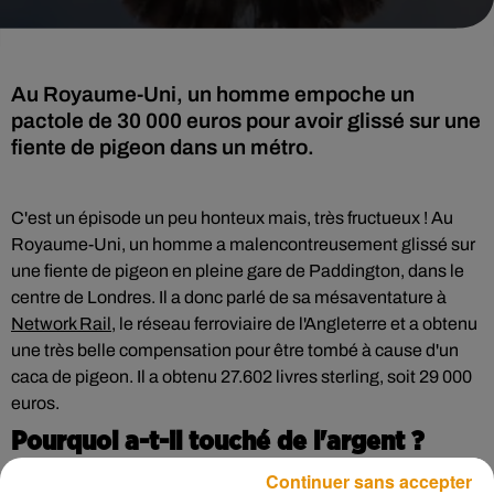
Au Royaume-Uni, un homme empoche un
pactole de 30 000 euros pour avoir glissé sur une
fiente de pigeon dans un métro.
C'est un épisode un peu honteux mais, très fructueux ! Au
Royaume-Uni, un homme a malencontreusement glissé sur
une fiente de pigeon en pleine gare de Paddington, dans le
centre de Londres. Il a donc parlé de sa mésaventature à
Network Rail
, le réseau ferroviaire de l'Angleterre et a obtenu
une très belle compensation pour être tombé à cause d'un
caca de pigeon. Il a obtenu 27.602 livres sterling, soit 29 000
euros.
Pourquoi a-t-il touché de l'argent ?
Continuer sans accepter
Ce qui a fait qu'il ait été indemnisé, c'est qu'il s'est blessé à la