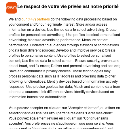
jambe en tombant. Comme lui, trois autres personnes ont
Le respect de votre vie privée est notre priorité
été indemnisées pour les mêmes raisons mais, ont obtenu
We and
our (447) partners
do the following data processing based on
des sommes moins importantes : 400, 530 et 950 euros,
your consent and/or our legitimate interest: Store and/or access
d'après les informations du média
The Telegraph.
La
information on a device; Use limited data to select advertising; Create
prochaine fois qu'un évènement du genre vous tombe
profiles for personalised advertising; Use profiles to select personalised
advertising; Measure advertising performance; Measure content
dessus, vous relativiserez peut-être.
performance; Understand audiences through statistics or combinations
of data from different sources; Develop and improve services; Create
profiles to personalise content; Use profiles to select personalised
content; Use limited data to select content; Ensure security, prevent and
detect fraud, and fix errors; Deliver and present advertising and content;
Musique
Save and communicate privacy choices. These technologies may
process personal data such as IP address and browsing data to offer
following functionalities: Identify devices based on information actively
requested; Use precise geolocation data; Match and combine data from
Madonna sort enfin le remix de « Love
other data sources; Link different devices; Identify devices based on
Sensation » avec Kylie Minogue
information transmitted automatically.
7 août 2026
Vous pouvez accepter en cliquant sur "Accepter et fermer", ou affiner en
sélectionnant les finalités et/ou partenaires dans "Gérer mes choix".
Vous pouvez également refuser en cliquant sur "Continuer sans
accepter". Vos préférences ne s'appliqueront que pour ce site. Vous
Angèle et Amélie Lens dévoilent leur
pouvez mettre à jour vos choix, ou retirer votre consentement à tout