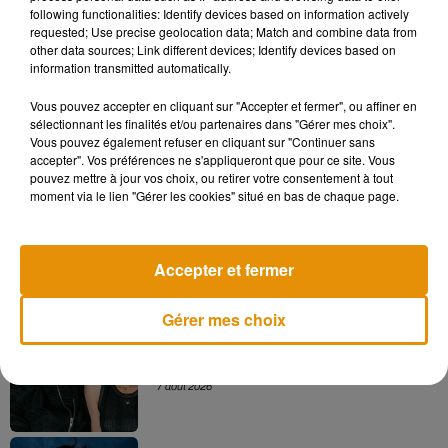
nouvelle fois au commissariat pour plaider sa cause et pour
following functionalities: Identify devices based on information actively
qu'on l'aide à rédiger une lettre de justification aux autorités
requested; Use precise geolocation data; Match and combine data from
other data sources; Link different devices; Identify devices based on
compétentes.
information transmitted automatically.
Vous pouvez accepter en cliquant sur "Accepter et fermer", ou affiner en
sélectionnant les finalités et/ou partenaires dans "Gérer mes choix".
Vous pouvez également refuser en cliquant sur "Continuer sans
Musique
accepter". Vos préférences ne s'appliqueront que pour ce site. Vous
pouvez mettre à jour vos choix, ou retirer votre consentement à tout
moment via le lien "Gérer les cookies" situé en bas de chaque page.
Madonna sort enfin le remix de « Love
Sensation » avec Kylie Minogue
7 août 2026
Accepter et fermer
Gérer mes choix
Angèle et Amélie Lens dévoilent leur
collaboration tant attendue
7 août 2026