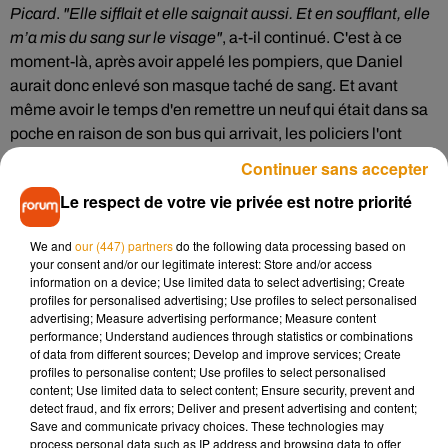
Picard
.
"Elle sifflait et elle saignait aussi. Et en soufflant, elle
m’a mis du sang sur le visage"
, a-t-il continué. C'est à ce
moment-là, après avoir appelé les pompiers, que Daniel
aurait donc enlevé son masque taché de sang. Et avant
même avoir le temps d'en remettre un neuf qui était dans sa
poche en raison de son bus qui arrivait, les policiers l'ont
interpellé alors qu'il tentait de monter dans le véhicule sans
Continuer sans accepter
protection.
"
J’ai vu mon bus arriver, alors j’ai couru
", a-t-il
Le respect de votre vie privée est notre priorité
avancé.
Il a malgré tout écopé d'une amende de 135 euros
.
Des justifications non entendues
We and
our (447) partners
do the following data processing based on
your consent and/or our legitimate interest: Store and/or access
information on a device; Use limited data to select advertising; Create
"J’ai tout expliqué. Je leur ai montré les pompiers, mais ils ne
profiles for personalised advertising; Use profiles to select personalised
me croyaient pas"
, a ensuite confié Daniel qui s'est rendu au
advertising; Measure advertising performance; Measure content
poste de police pour tenter de donner sa version des faits.
performance; Understand audiences through statistics or combinations
of data from different sources; Develop and improve services; Create
Sans emploi, le quinquagénaire est aujourd'hui dans
profiles to personalise content; Use profiles to select personalised
l’impossibilité de payer son amende. Soutenu par
l’Union
content; Use limited data to select content; Ensure security, prevent and
départementale des associations familiales (UDAF)
et ne
detect fraud, and fix errors; Deliver and present advertising and content;
Save and communicate privacy choices. These technologies may
pouvant manger qu’une fois par jour, il compte se rendre une
process personal data such as IP address and browsing data to offer