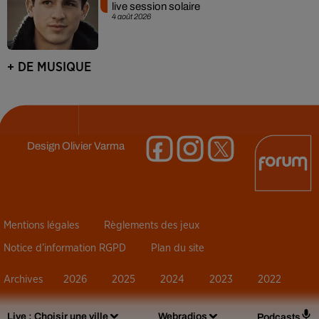
live session solaire
4 août 2026
+ DE MUSIQUE
Design
Olivier Varma
Mentions légales
Règlements des jeux
Notice d’information RGPD
Plan du site
Archives
2026
2025
2024
2023
2022
Live :
Choisir une ville
Webradios
Podcasts