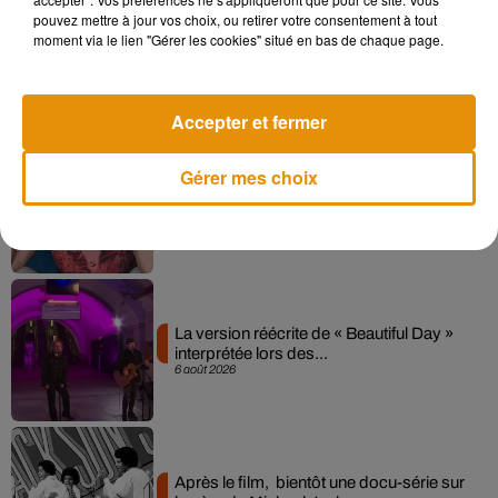
pouvez mettre à jour vos choix, ou retirer votre consentement à tout
Angèle et Amélie Lens dévoilent leur
moment via le lien "Gérer les cookies" situé en bas de chaque page.
collaboration tant attendue
7 août 2026
Accepter et fermer
Gérer mes choix
Pomme emprunte le décor de l’émission
« Loups Garous » pour son...
6 août 2026
La version réécrite de « Beautiful Day »
interprétée lors des...
6 août 2026
Après le film, bientôt une docu-série sur