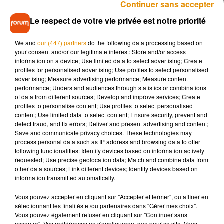
Continuer sans accepter
chauffard d’il y a quelques minutes… et quand elle se
Le respect de votre vie privée est notre priorité
rapproche, ils croient rêver : c’est bien lui ! Il a attendu un petit
moment que les gendarmes s’en aillent, et a repris le volant,
We and
our (447) partners
do the following data processing based on
comme si de rien n’était !
your consent and/or our legitimate interest: Store and/or access
information on a device; Use limited data to select advertising; Create
Direction le tribunal pour le conducteur, où il passera devant
profiles for personalised advertising; Use profiles to select personalised
le juge. En attendant, sa voiture a été confisquée. On n’est
advertising; Measure advertising performance; Measure content
performance; Understand audiences through statistics or combinations
pas près de le revoir sur les routes celui-là !
of data from different sources; Develop and improve services; Create
profiles to personalise content; Use profiles to select personalised
content; Use limited data to select content; Ensure security, prevent and
detect fraud, and fix errors; Deliver and present advertising and content;
Save and communicate privacy choices. These technologies may
Musique
process personal data such as IP address and browsing data to offer
following functionalities: Identify devices based on information actively
requested; Use precise geolocation data; Match and combine data from
other data sources; Link different devices; Identify devices based on
Madonna sort enfin le remix de « Love
information transmitted automatically.
Sensation » avec Kylie Minogue
7 août 2026
Vous pouvez accepter en cliquant sur "Accepter et fermer", ou affiner en
sélectionnant les finalités et/ou partenaires dans "Gérer mes choix".
Vous pouvez également refuser en cliquant sur "Continuer sans
accepter". Vos préférences ne s'appliqueront que pour ce site. Vous