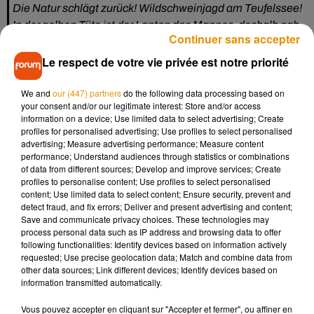
Die Natur schlägt zurück! Wildschweinjagd am Teufelssee!
In der gelben Tüte ist der Laptop des Mannes, deshalb gab
Continuer sans accepter
er...
Le respect de votre vie privée est notre priorité
Publiée par
Adele Landauer
sur
Mercredi 5 août 2020
Bien entendu, l'auteur de la séquence a expliqué avoir
We and
our (447) partners
do the following data processing based on
your consent and/or our legitimate interest: Store and/or access
montré ses clichés au naturiste qui lui a permis de les publier,
information on a device; Use limited data to select advertising; Create
trouvant cela très drôle. La femme précise également que
profiles for personalised advertising; Use profiles to select personalised
l'homme a pu récupérer son ordinateur qui était dans son sac
advertising; Measure advertising performance; Measure content
performance; Understand audiences through statistics or combinations
au bout de quelques minutes. Comme l'explique
of data from different sources; Develop and improve services; Create
CNews
, entre 3.000 et 4.000 sangliers sont répertoriés à
profiles to personalise content; Use profiles to select personalised
Berlin.
content; Use limited data to select content; Ensure security, prevent and
detect fraud, and fix errors; Deliver and present advertising and content;
Save and communicate privacy choices. These technologies may
process personal data such as IP address and browsing data to offer
following functionalities: Identify devices based on information actively
requested; Use precise geolocation data; Match and combine data from
Musique
other data sources; Link different devices; Identify devices based on
information transmitted automatically.
Vous pouvez accepter en cliquant sur "Accepter et fermer", ou affiner en
Madonna sort enfin le remix de « Love