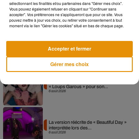
sélectionnant les finalités et/ou partenaires dans "Gérer mes choix".
Sensation » avec Kylie Minogue
Vous pouvez également refuser en cliquant sur "Continuer sans
7 août 2026
accepter". Vos préférences ne s'appliqueront que pour ce site. Vous
pouvez mettre à jour vos choix, ou retirer votre consentement à tout
moment via le lien "Gérer les cookies" situé en bas de chaque page.
Angèle et Amélie Lens dévoilent leur
collaboration tant attendue
Accepter et fermer
7 août 2026
Gérer mes choix
Pomme emprunte le décor de l’émission
« Loups Garous » pour son...
6 août 2026
La version réécrite de « Beautiful Day »
interprétée lors des...
6 août 2026