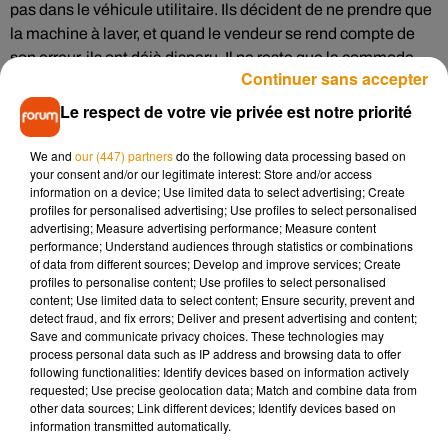
pas dans le véhicule utilitaire. Ils décident de ne prendre que
la machine à laver, et quand le vendeur se rend compte de
son erreur, ils ont déjà disparu. Il ne reste que la commode
Continuer sans accepter
sur le trottoir. Il est catastrophé : il y avait 180 000 € dedans,
toutes ses économies !
Le respect de votre vie privée est notre priorité
A l’aide des images de vidéosurveillance de la ville, la police
We and
our (447) partners
do the following data processing based on
arrive à mettre la main sur les deux voleurs et sur une partie
your consent and/or our legitimate interest: Store and/or access
du butin, mais il manque 42 000 €, déjà dépensés en
information on a device; Use limited data to select advertising; Create
profiles for personalised advertising; Use profiles to select personalised
restaurant et achats en tout genre. Enfin surtout dépensés
advertising; Measure advertising performance; Measure content
par celui qui a découvert la mallette, parce que l’autre, il n’a
performance; Understand audiences through statistics or combinations
eu droit qu’à 1000 €, son complice lui avait fait croire qu’il n’y
of data from different sources; Develop and improve services; Create
profiles to personalise content; Use profiles to select personalised
avait que 2000 € en tout !
content; Use limited data to select content; Ensure security, prevent and
detect fraud, and fix errors; Deliver and present advertising and content;
Arnaqueur un jour, arnaqueur toujours !
Save and communicate privacy choices. These technologies may
process personal data such as IP address and browsing data to offer
following functionalities: Identify devices based on information actively
requested; Use precise geolocation data; Match and combine data from
other data sources; Link different devices; Identify devices based on
Musique
information transmitted automatically.