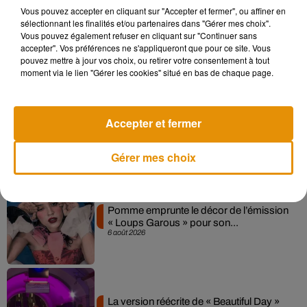
Vous pouvez accepter en cliquant sur "Accepter et fermer", ou affiner en
sélectionnant les finalités et/ou partenaires dans "Gérer mes choix".
Madonna sort enfin le remix de « Love
Vous pouvez également refuser en cliquant sur "Continuer sans
Sensation » avec Kylie Minogue
accepter". Vos préférences ne s'appliqueront que pour ce site. Vous
7 août 2026
pouvez mettre à jour vos choix, ou retirer votre consentement à tout
moment via le lien "Gérer les cookies" situé en bas de chaque page.
Angèle et Amélie Lens dévoilent leur
Accepter et fermer
collaboration tant attendue
7 août 2026
Gérer mes choix
Pomme emprunte le décor de l’émission
« Loups Garous » pour son...
6 août 2026
La version réécrite de « Beautiful Day »