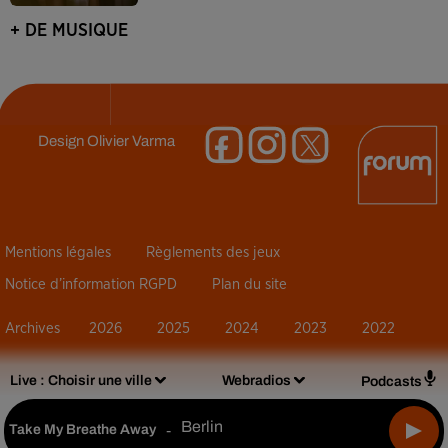
+ DE MUSIQUE
Design
Olivier Varma
Mentions légales
Règlements des jeux
Notice d’information RGPD
Plan du site
Archives
2026
2025
2024
2023
2022
Live :
Choisir une ville
Webradios
Podcasts
Berlin
Take My Breathe Away
-