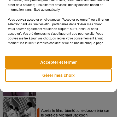
other data sources; Link different devices; Identify devices based on
information transmitted automatically.
Vous pouvez accepter en cliquant sur "Accepter et fermer", ou affiner en
Musique
sélectionnant les finalités et/ou partenaires dans "Gérer mes choix".
Vous pouvez également refuser en cliquant sur "Continuer sans
accepter". Vos préférences ne s'appliqueront que pour ce site. Vous
pouvez mettre à jour vos choix, ou retirer votre consentement à tout
Pomme emprunte le décor de l’émission
moment via le lien "Gérer les cookies" situé en bas de chaque page.
« Loups Garous » pour son...
6 août 2026
Accepter et fermer
Gérer mes choix
La version réécrite de « Beautiful Day »
interprétée lors des...
6 août 2026
Après le film, bientôt une docu-série sur
le père de Michael Jackson