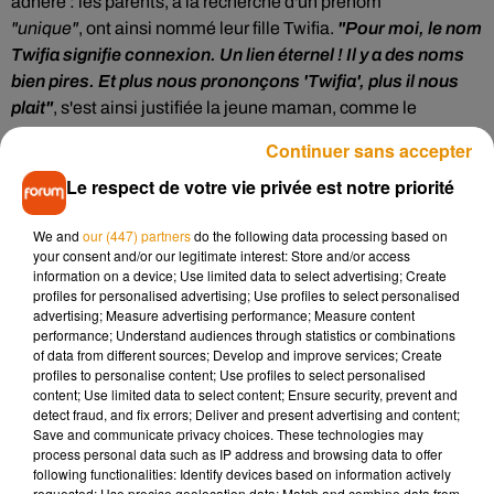
adhéré : les parents,
à la recherche d'un prénom
"unique"
,
ont ainsi nommé leur fille
Twifia.
"Pour moi, le nom
Twifia signifie connexion. Un lien éternel ! Il y a des noms
bien pires. Et plus nous prononçons 'Twifia', plus il nous
plait"
, s'est ainsi justifiée la jeune maman, comme le
rapporte
Capital
.
Continuer sans accepter
Die Aktion läuft übrigens immer noch. Wir freuen uns, wenn
Le respect de votre vie privée est notre priorité
es bald den ersten Twifius gibt �x� LADbible #twifich
#twifia #twifius #twifi
We and
our (447) partners
do the following data processing based on
your consent and/or our legitimate interest: Store and/or access
Publiée par
twifi
sur
Vendredi 16 octobre 2020
information on a device; Use limited data to select advertising; Create
profiles for personalised advertising; Use profiles to select personalised
Une offre encore en cours
advertising; Measure advertising performance; Measure content
performance; Understand audiences through statistics or combinations
Si ce choix peut en choquer plus d'un, les jeunes parents ont
of data from different sources; Develop and improve services; Create
décidé de placer l'argent économisé sur un compte pour leur
profiles to personalise content; Use profiles to select personalised
content; Use limited data to select content; Ensure security, prevent and
fille. De son côté, la société Twifi a confirmé que l'entreprise
detect fraud, and fix errors; Deliver and present advertising and content;
continuait son offre jusqu'en 2038. "
C'est une question
Save and communicate privacy choices. These technologies may
d’honneur",
a expliqué Philippe Fotsch, le directeur du
process personal data such as IP address and browsing data to offer
following functionalities: Identify devices based on information actively
fournisseur d'accès à Internet.
requested; Use precise geolocation data; Match and combine data from