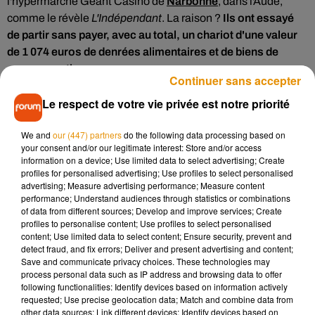
l'hypermarché Géant Casino de
Narbonne
, dans l'Aude,
comme le révèle
L'Indépendant
. La raison ?
Ils ont essayé
de partir sans payer, avec au total, un chariot d'une valeur
de 1 074 euros de denrées alimentaires et de biens de
consommation
.
Continuer sans accepter
Vol aux caisses automatiques
Le respect de votre vie privée est notre priorité
Sûrs de leur coup, les trois individus ont tenté de profiter des
We and
our (447) partners
do the following data processing based on
caisses automatiques pour réduire la note. Ils se sont en
your consent and/or our legitimate interest: Store and/or access
effet présentés aux caisses sans hôtesse et
n’ont scanné
information on a device; Use limited data to select advertising; Create
profiles for personalised advertising; Use profiles to select personalised
qu’un produit de trois euros avant de se diriger vers la
advertising; Measure advertising performance; Measure content
sortie
, ni vus, ni connus. Leur supercherie, trop flagrante, a
performance; Understand audiences through statistics or combinations
directement été repéré par les agents de sécurité qui les ont
of data from different sources; Develop and improve services; Create
profiles to personalise content; Use profiles to select personalised
stoppé net à la sortie. Les deux sœurs, originaires de
content; Use limited data to select content; Ensure security, prevent and
Villegailhenc, n'en seraient pas à leur coup d'essai dans ce
detect fraud, and fix errors; Deliver and present advertising and content;
magasin. Le parquet envisage une sanction à l'encontre des
Save and communicate privacy choices. These technologies may
process personal data such as IP address and browsing data to offer
trois fraudeurs.
following functionalities: Identify devices based on information actively
requested; Use precise geolocation data; Match and combine data from
other data sources; Link different devices; Identify devices based on