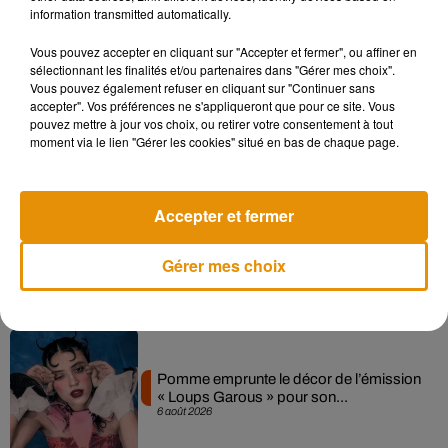
information transmitted automatically.
Musique
Vous pouvez accepter en cliquant sur "Accepter et fermer", ou affiner en
sélectionnant les finalités et/ou partenaires dans "Gérer mes choix".
Vous pouvez également refuser en cliquant sur "Continuer sans
accepter". Vos préférences ne s'appliqueront que pour ce site. Vous
Madonna sort enfin le remix de « Love
pouvez mettre à jour vos choix, ou retirer votre consentement à tout
Sensation » avec Kylie Minogue
moment via le lien "Gérer les cookies" situé en bas de chaque page.
7 août 2026
Accepter et fermer
Angèle et Amélie Lens dévoilent leur
Gérer mes choix
collaboration tant attendue
7 août 2026
Pomme emprunte le décor de l’émission
« Loups Garous » pour son...
6 août 2026