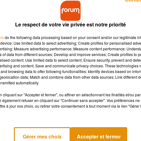
Le respect de votre vie privée est notre priorité
ers
do the following data processing based on your consent and/or our legitimate int
device; Use limited data to select advertising; Create profiles for personalised adver
vertising; Measure advertising performance; Measure content performance; Unders
a tourné au drame. Alors qu'ils étaient en plein éba
ns of data from different sources; Develop and improve services; Create profiles to 
t la femme sont tombés de 3,50 mètres. Le pronostic
alised content; Use limited data to select content; Ensure security, prevent and detect
ertising and content; Save and communicate privacy choices. These technologies
and browsing data to offer following functionalities: Identify devices based on infor
eolocation data; Match and combine data from other data sources; Link different de
nsmitted automatically.
 aussi
grave et inquiétante
. Un couple de vacanciers a fait l'amou
imes.
"Les victimes se livrent à des ébats sexuels sur le balcon, à
cliquant sur "Accepter et fermer", ou affiner en sélectionnant les finalités et/ou pa
 également refuser en cliquant sur "Continuer sans accepter". Vos préférences ne 
éclaré le journal local
Nice-Matin
. En plein ébat sexuel, tant
tre à jour vos choix, ou retirer votre consentement à tout moment via le lien "Gérer 
e 3,5 mètres. En état critique, on ne sait comment les urgences
t emmenés à l'hôpital Pasteur 2 de Nice. La femme, une
ous ne pouvons pas en dire autant pour son compagnon, un
ctuellement entre la vie et la mort.
Gérer mes choix
Accepter et fermer