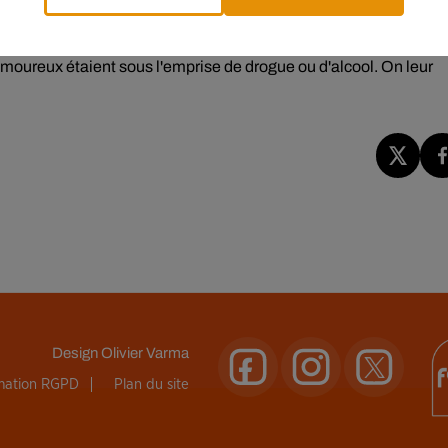
s a été interrogé par la police. Quant à l'amante, elle n'a pas pu
 amoureux étaient sous l'emprise de drogue ou d'alcool. On leur
Design
Olivier Varma
rmation RGPD
Plan du site