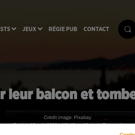
STS
JEUX
RÉGIE PUB
CONTACT
ur leur balcon et tom
Crédit image:
Pixabay
Publié : 18 août 2019 à 10h45 par Marjorie Raynaud
Contin