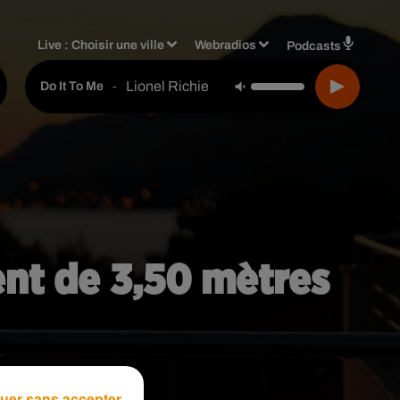
Live :
Choisir une ville
Webradios
Podcasts
Lionel Richie
-
Do It To Me
bent de 3,50 mètres
uer sans accepter