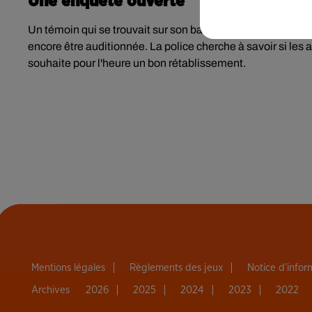
Une enquête ouverte
Un témoin qui se trouvait sur son balcon au moment des fait
encore être auditionnée. La police cherche à savoir si les
souhaite pour l'heure un bon rétablissement.
Mentions légales
Règlements des jeux
Notice d’info
Archives
2026
2025
2024
2023
2022