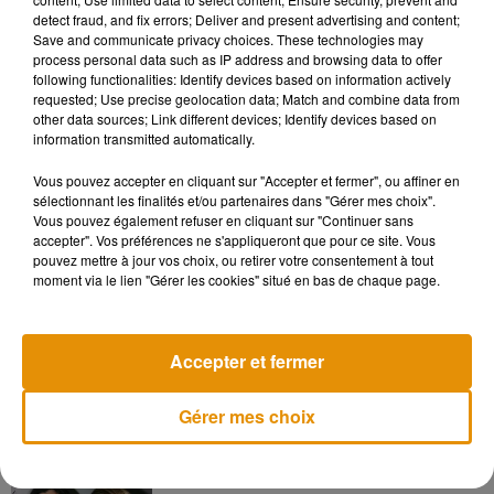
Âgé de 20 ans, Jørgen Schepers, l'un des garçons du groupe
detect fraud, and fix errors; Deliver and present advertising and content;
Save and communicate privacy choices. These technologies may
d'amis, a confié que le stock acheté avait été rangé dans un
process personal data such as IP address and browsing data to offer
hangar, puis entamé dès le premier soir. Les copains
following functionalities: Identify devices based on information actively
affirment que les 11.760 bouteilles seront finies dans un mois
requested; Use precise geolocation data; Match and combine data from
other data sources; Link different devices; Identify devices based on
environ.
information transmitted automatically.
Pour rappel, l'abus d'alcool est dangereux pour la santé à
Vous pouvez accepter en cliquant sur "Accepter et fermer", ou affiner en
consommer avec modération.
sélectionnant les finalités et/ou partenaires dans "Gérer mes choix".
Vous pouvez également refuser en cliquant sur "Continuer sans
accepter". Vos préférences ne s'appliqueront que pour ce site. Vous
pouvez mettre à jour vos choix, ou retirer votre consentement à tout
moment via le lien "Gérer les cookies" situé en bas de chaque page.
Musique
Accepter et fermer
Madonna sort enfin le remix de « Love
Sensation » avec Kylie Minogue
7 août 2026
Gérer mes choix