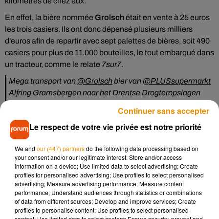
kilomètres de chez eux.
En effet, la bière nommée
Grolsch
était en vente à 25 euros
les trois casiers. Ils ont donc dépensé plusieurs milliers
d'euros afin de repartir avec sept palettes de bières, soit 490
casiers pour plus de 11.000 bouteilles, le tout embarqué dans
un tracteur, comme le relate
7sur7
.
Mega transport van
@Grolsch
bier van
@PLUSsupermarkt
Alfring Gramsbergen naar het Drentse Drogteropslagen
6000€ aan bier.
pic.twitter.com/5FkK5pofE0
Continuer sans accepter
— Van Oost Media (drone pilot) (@vanoostmedia)
June 20,
Le respect de votre vie privée est notre priorité
2021
We and
our (447) partners
do the following data processing based on
"C’était plutôt extrême"
, a réagi Henry Alfring, le propriétaire
your consent and/or our legitimate interest: Store and/or access
du magasin. Si les offres sont normalement limitées à cinq
information on a device; Use limited data to select advertising; Create
casiers par client, cette promotion était différente car
"c’était
profiles for personalised advertising; Use profiles to select personalised
advertising; Measure advertising performance; Measure content
la toute dernière fois"
, a précisé le responsable. La nouvelle
performance; Understand audiences through statistics or combinations
règle limitant les promotions sur l’alcool à 25% de réduction
of data from different sources; Develop and improve services; Create
entrera en effet en vigueur le 1er juillet prochain.
profiles to personalise content; Use profiles to select personalised
content; Use limited data to select content; Ensure security, prevent and