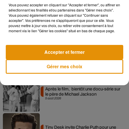
Vous pouvez accepter en cliquant sur "Accepter et fermer", ou affiner en
sélectionnant les finalités et/ou partenaires dans "Gérer mes choix".
Pomme emprunte le décor de l’émission
Vous pouvez également refuser en cliquant sur "Continuer sans
« Loups Garous » pour son...
accepter". Vos préférences ne s'appliqueront que pour ce site. Vous
6 août 2026
pouvez mettre à jour vos choix, ou retirer votre consentement à tout
moment via le lien "Gérer les cookies" situé en bas de chaque page.
La version réécrite de « Beautiful Day »
Accepter et fermer
interprétée lors des...
6 août 2026
Gérer mes choix
Après le film, bientôt une docu-série sur
le père de Michael Jackson
5 août 2026
Tiny Desk invite Charlie Puth pour une