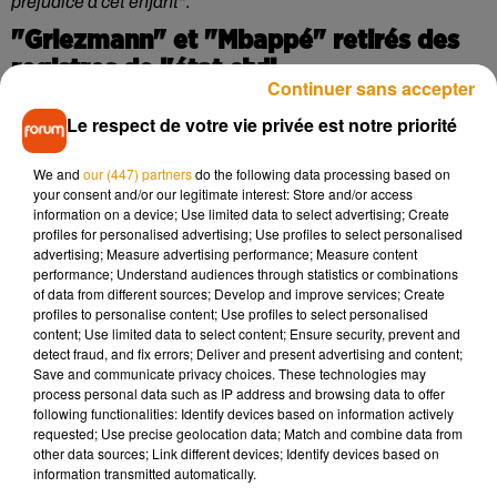
préjudice à cet enfant"
.
"Griezmann" et "Mbappé" retirés des
registres de l'état civil
Continuer sans accepter
Jugeant que ces prénoms pouvaient être problématiques
Le respect de votre vie privée est notre priorité
pour un jeune enfant, le juge aux affaires familiales a
également ordonné la supression des prénoms Griezmann
We and
our (447) partners
do the following data processing based on
your consent and/or our legitimate interest: Store and/or access
et Mbappé sur les registres de l'état civil. En accord avec le
information on a device; Use limited data to select advertising; Create
père et la mère du bébé, il a finalement été décidé de le
profiles for personalised advertising; Use profiles to select personalised
prénommer "Dany Noé". Néanmoins, l'acte de naissance du
advertising; Measure advertising performance; Measure content
performance; Understand audiences through statistics or combinations
nouveau-né portera toujours mention, en marge, de la
of data from different sources; Develop and improve services; Create
volonté première de ses parents de l'appeler Griezmann
profiles to personalise content; Use profiles to select personalised
Mbappé, comme le prévoit la loi en cas de décision de
content; Use limited data to select content; Ensure security, prevent and
detect fraud, and fix errors; Deliver and present advertising and content;
justice.
Save and communicate privacy choices. These technologies may
process personal data such as IP address and browsing data to offer
following functionalities: Identify devices based on information actively
requested; Use precise geolocation data; Match and combine data from
other data sources; Link different devices; Identify devices based on
Musique
information transmitted automatically.