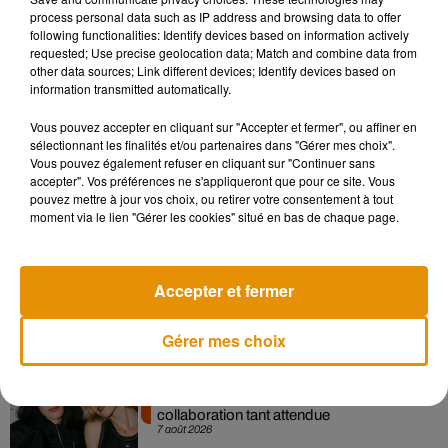
process personal data such as IP address and browsing data to offer
following functionalities: Identify devices based on information actively
Cet incident s’inscrit dans un contexte compliqué pour le zoo
requested; Use precise geolocation data; Match and combine data from
de la Palmyre, où
un rhinocéros a été recouvert d’inscriptions
other data sources; Link different devices; Identify devices based on
information transmitted automatically.
par un visiteur
la semaine dernière.
Vous pouvez accepter en cliquant sur "Accepter et fermer", ou affiner en
sélectionnant les finalités et/ou partenaires dans "Gérer mes choix".
Vous pouvez également refuser en cliquant sur "Continuer sans
accepter". Vos préférences ne s'appliqueront que pour ce site. Vous
Musique
pouvez mettre à jour vos choix, ou retirer votre consentement à tout
moment via le lien "Gérer les cookies" situé en bas de chaque page.
Madonna sort enfin le remix de « Love
Sensation » avec Kylie Minogue
Accepter et fermer
7 août 2026
Gérer mes choix
Angèle et Amélie Lens dévoilent leur
collaboration tant attendue
7 août 2026