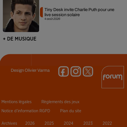
Tiny Desk invite Charlie Puth pour une
live session solaire
4 août 2026
+ DE MUSIQUE
Design
Olivier Varma
Mentions légales
Règlements des jeux
Notice d’information RGPD
Plan du site
Archives
2026
2025
2024
2023
2022