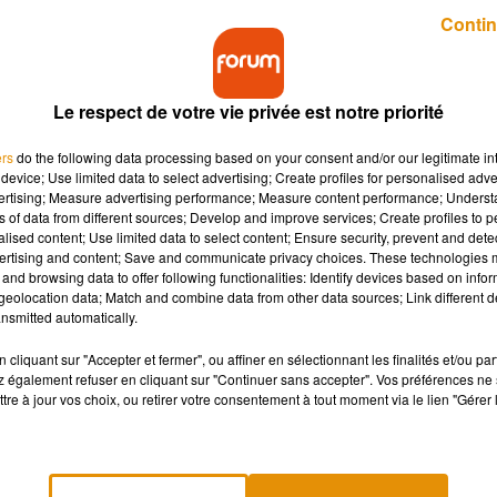
Publié : 3 novembre 2020 à 10h35 par Guillaume Pivert
Contin
Le respect de votre vie privée est notre priorité
ers
do the following data processing based on your consent and/or our legitimate int
device; Use limited data to select advertising; Create profiles for personalised adver
vertising; Measure advertising performance; Measure content performance; Unders
ns of data from different sources; Develop and improve services; Create profiles to 
militaires de la commune sont visés par des tags.
alised content; Use limited data to select content; Ensure security, prevent and detect
ertising and content; Save and communicate privacy choices. These technologies
and browsing data to offer following functionalities: Identify devices based on infor
eolocation data; Match and combine data from other data sources; Link different de
genton-sur-Creuse, commune située à une trentaine de kilomèt
nsmitted automatically.
e dimanche à lundi 2 novembre. Les gendarmes s’en sont ren
République
.
cliquant sur "Accepter et fermer", ou affiner en sélectionnant les finalités et/ou pa
 également refuser en cliquant sur "Continuer sans accepter". Vos préférences ne 
par des insultes. Le 30 octobre, d’autres tags ont été découverts 
tre à jour vos choix, ou retirer votre consentement à tout moment via le lien "Gérer 
re
« ACAB »
, autrement
« All cops are bastards »
et des
« A »,
ur retrouver les auteurs de ces dégradations.