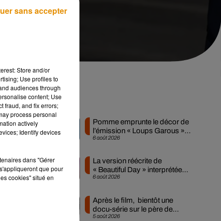
uer sans accepter
erest: Store and/or
tising; Use profiles to
tand audiences through
personalise content; Use
Musique
 fraud, and fix errors;
 may process personal
Pomme emprunte le décor de
mation actively
l’émission « Loups Garous »
vices; Identify devices
res
6 août 2026
pour son...
dus
rtenaires dans "Gérer
La version réécrite de
s'appliqueront que pour
« Beautiful Day » interprétée
sur
les cookies" situé en
6 août 2026
lors des...
un
Après le film, bientôt une
docu-série sur le père de
5 août 2026
Michael Jackson