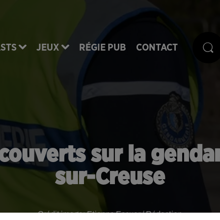
STS
JEUX
RÉGIE PUB
CONTACT
écouverts sur la gend
sur-Creuse
Crédit image:
Etienne Escuer / Rédaction