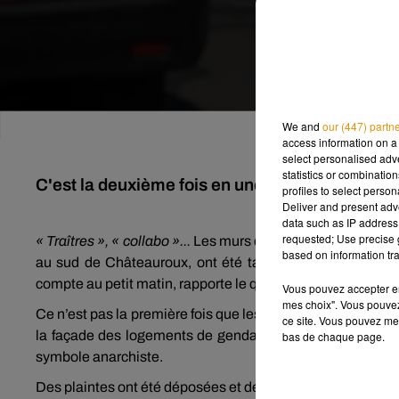
We and
our (447) partn
access information on a 
select personalised ad
statistics or combinatio
C'est la deuxième fois en une semaine que les 
profiles to select person
Deliver and present adv
data such as IP address 
requested; Use precise g
« Traîtres », « collabo »...
Les murs de la gendarmerie d’Ar
based on information tra
au sud de Châteauroux, ont été taggés dans la nuit d
compte au petit matin, rapporte le quotidien
la Nouvelle 
Vous pouvez accepter en 
mes choix". Vous pouvez
Ce n’est pas la première fois que les militaires sont visés 
ce site. Vous pouvez met
la façade des logements de gendarmes. On pouvait y li
bas de chaque page.
symbole anarchiste.
Des plaintes ont été déposées et des enquêtes ouvertes po