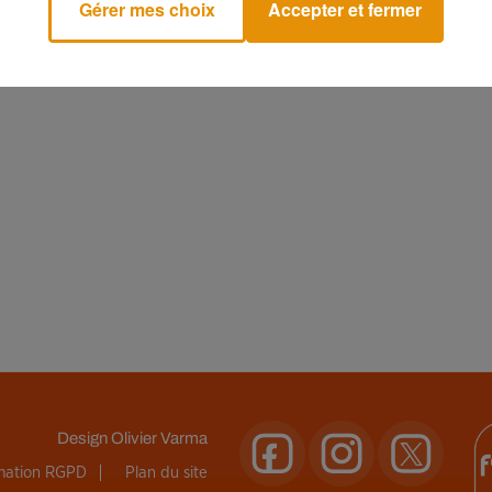
Gérer mes choix
Accepter et fermer
Design
Olivier Varma
rmation RGPD
Plan du site