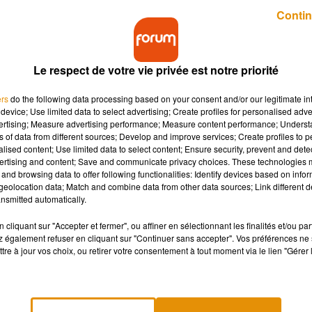
Publié : 26 juin 2018 à 13h52 par Benoit Hanrot
Contin
Le respect de votre vie privée est notre priorité
ers
do the following data processing based on your consent and/or our legitimate int
device; Use limited data to select advertising; Create profiles for personalised adver
vertising; Measure advertising performance; Measure content performance; Unders
ns of data from different sources; Develop and improve services; Create profiles to 
'après-midi en Indre-et-Loire. Une douzaine de
alised content; Use limited data to select content; Ensure security, prevent and detect
e A10 dans le sens Paris - Province. La circulation e
ertising and content; Save and communicate privacy choices. These technologies
and browsing data to offer following functionalities: Identify devices based on infor
eolocation data; Match and combine data from other data sources; Link different de
nsmitted automatically.
ôpitaux voisins et les derniers véhicules pris en charge par les
cliquant sur "Accepter et fermer", ou affiner en sélectionnant les finalités et/ou pa
les froissées il y a encore quelques minutes. En début d’après-
 également refuser en cliquant sur "Continuer sans accepter". Vos préférences ne 
tre à jour vos choix, ou retirer votre consentement à tout moment via le lien "Gérer 
ds lourds s’est produit sur l’A10 après la barrière de péage de
s, deux ont été sortis dans un état grave et transportés à l’hôpita
é impliquées dans ce choc.
re Tours et Poitiers est toujours coupée en direction de Poitiers 