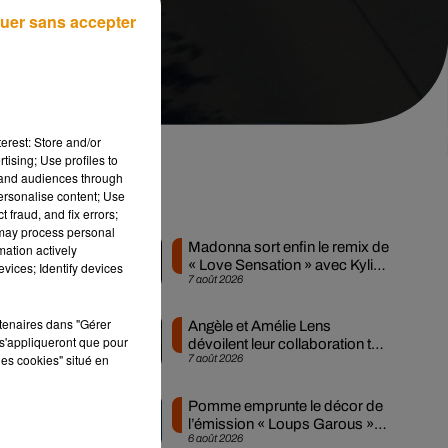
uer sans accepter
erest: Store and/or
tising; Use profiles to
tand audiences through
personalise content; Use
Musique
 fraud, and fix errors;
st
 may process personal
Madonna sort enfin le remix de
mation actively
« Love Sensation » avec Kylie
vices; Identify devices
7 août 2026
Minogue
rtenaires dans "Gérer
Angèle et Amélie Lens
s'appliqueront que pour
dévoilent leur collaboration tant
les cookies" situé en
7 août 2026
attendue
l
Pomme emprunte le décor de
l’émission « Loups Garous »
6 août 2026
pour son...
à