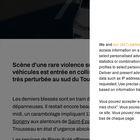
We and
our (447) partn
access information on a 
select personalised ad
statistics or combinatio
Scène d'une rare violence survenue en début d
profiles to select person
véhicules est entrée en collision sur l'autorout
Deliver and present adv
data such as IP address 
très perturbée au sud du Tours.
requested; Use precise g
based on information tra
Les derniers blessés sont en train d’être évacués vers les h
Vous pouvez accepter en 
dépanneuses. Il restait encore beaucoup de débris et de tô
mes choix". Vous pouvez
ce site. Vous pouvez met
midi, un carambolage impliquant 13 véhicules dont deux poi
bas de chaque page.
Sorigny
aux alentours de
Saint-Epain
. Parmi les accidenté
Trousseau en état d’urgence absolue. 21 personnes ont ét
Les services de Bison-Futé affirment que la circulation ent