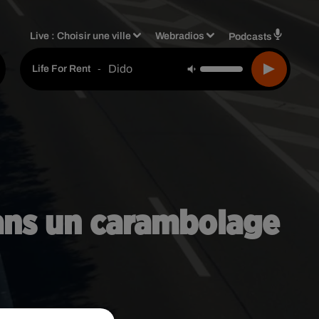
Live :
Choisir une ville
Webradios
Podcasts
Dido
-
Life For Rent
dans un carambolage