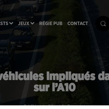
STS
JEUX
RÉGIE PUB
CONTACT
3 véhicules impliqués 
sur l’A10
Crédit image:
Wikimedia Commons