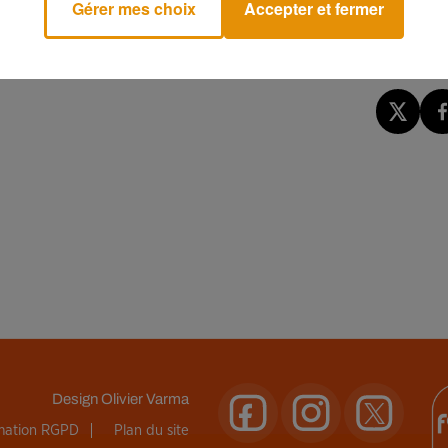
Gérer mes choix
Accepter et fermer
ure » est obligatoire au point kilométrique 241 et les équipes d
Design
Olivier Varma
rmation RGPD
Plan du site