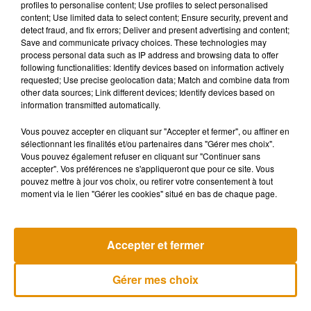
profiles to personalise content; Use profiles to select personalised
Dans le deuxième cas, la victime leur a payé un plein
content; Use limited data to select content; Ensure security, prevent and
d’essence.
detect fraud, and fix errors; Deliver and present advertising and content;
Save and communicate privacy choices. These technologies may
process personal data such as IP address and browsing data to offer
following functionalities: Identify devices based on information actively
En parallèle, sachez que la brigade financière du
requested; Use precise geolocation data; Match and combine data from
other data sources; Link different devices; Identify devices based on
commissariat de Tours appelle les victimes à se faire
information transmitted automatically.
connaître.
Vous pouvez accepter en cliquant sur "Accepter et fermer", ou affiner en
Si vous avez croisé les malfaiteurs ou si vous avez été
sélectionnant les finalités et/ou partenaires dans "Gérer mes choix".
victime de ces arnaques, appelez le 02 47 33 80 34
Vous pouvez également refuser en cliquant sur "Continuer sans
accepter". Vos préférences ne s'appliqueront que pour ce site. Vous
pouvez mettre à jour vos choix, ou retirer votre consentement à tout
moment via le lien "Gérer les cookies" situé en bas de chaque page.
Musique
Accepter et fermer
Madonna sort enfin le remix de « Love
Gérer mes choix
Sensation » avec Kylie Minogue
7 août 2026