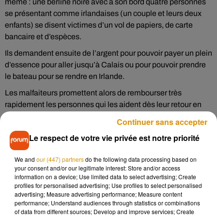
même : une berline noire avec à son bord quatre personnes
se présentant comme irlandaises (un couple et leurs deux
enfants) se disent victimes d’un vol de papiers, de carte
bancaire et d’espèces.
Ils demandent ensuite de l’argent pour pouvoir payer un plein
d’essence pour aller jusqu’à Calais ou pour pouvoir prendre
le bateau pour se rendre en Irlande.
Les malfaiteurs promettent alors de rembourser très
rapidement les personnes qui les aident dès leur retour en
Irlande en leur remettant une carte avec leurs coordonnées.
Continuer sans accepter
Les arnaques ont eu lieu sur le parking du centre commercial
Le respect de votre vie privée est notre priorité
«Ma Petite Madelaine»
à Chambray-lès-Tours et dans une
station service à Joué-lès-Tours. La même berline noire
We and
our (447) partners
do the following data processing based on
aurait aussi été repérée sur le parking d’une autre enseigne,
your consent and/or our legitimate interest: Store and/or access
toujours à Joué-lès-Tours.
information on a device; Use limited data to select advertising; Create
profiles for personalised advertising; Use profiles to select personalised
Plusieurs personnes ont déposé plainte suite à cette
advertising; Measure advertising performance; Measure content
arnaque. Suffisamment beaux parleurs, ils ont réussi à
performance; Understand audiences through statistics or combinations
of data from different sources; Develop and improve services; Create
extorquer la somme de 120€ lors de la première arnaque.