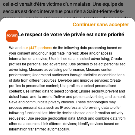
celle-ci venait d’être victime d’un malaise. Une équipe de
secours est donc intervenue pour rien à Saint-Pierre-des-
Corps, où le train a été retenu en gare. L’auteur de ce canular,
Continuer sans accepter
qui présenterait des troubles psychiatriques, a été interpellé
et placé en garde à vue. Il devrait comparaitre d’ici la fin de la
Le respect de votre vie privée est notre priorité
semaine devant la justice.
We and
our (447) partners
do the following data processing based on
your consent and/or our legitimate interest: Store and/or access
information on a device; Use limited data to select advertising; Create
A Orléans, une fausse information circule également sur les
profiles for personalised advertising; Use profiles to select personalised
réseaux sociaux. Reprenant la police d'écriture de
La
advertising; Measure advertising performance; Measure content
performance; Understand audiences through statistics or combinations
République du Centre,
l’image, qui comporte des fautes
of data from different sources; Develop and improve services; Create
d’orthographe grossières, indique que 3 personnes seraient
profiles to personalise content; Use profiles to select personalised
hospitalisées au centre hospitalier régional d’Orléans en
content; Use limited data to select content; Ensure security, prevent and
detect fraud, and fix errors; Deliver and present advertising and content;
raison du coronavirus. Là aussi, il s’agit d’un canular.
Save and communicate privacy choices. These technologies may
process personal data such as IP address and browsing data to offer
following functionalities: Identify devices based on information actively
requested; Use precise geolocation data; Match and combine data from
other data sources; Link different devices; Identify devices based on
Musique
information transmitted automatically.