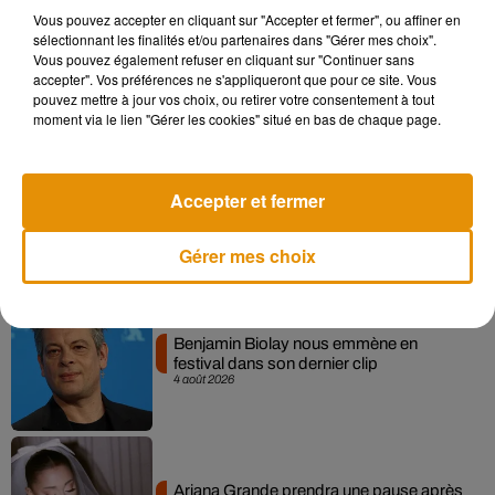
Vous pouvez accepter en cliquant sur "Accepter et fermer", ou affiner en
sélectionnant les finalités et/ou partenaires dans "Gérer mes choix".
Après le film, bientôt une docu-série sur
Vous pouvez également refuser en cliquant sur "Continuer sans
le père de Michael Jackson
accepter". Vos préférences ne s'appliqueront que pour ce site. Vous
5 août 2026
pouvez mettre à jour vos choix, ou retirer votre consentement à tout
moment via le lien "Gérer les cookies" situé en bas de chaque page.
Accepter et fermer
Tiny Desk invite Charlie Puth pour une
live session solaire
4 août 2026
Gérer mes choix
Benjamin Biolay nous emmène en
festival dans son dernier clip
4 août 2026
Ariana Grande prendra une pause après