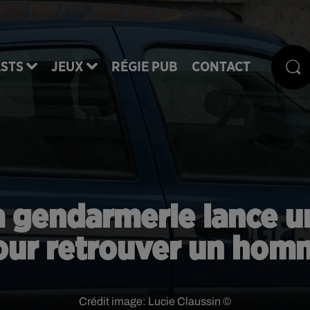
STS
JEUX
RÉGIE PUB
CONTACT
la gendarmerie lance 
our retrouver un hom
Crédit image:
Lucie Claussin ©