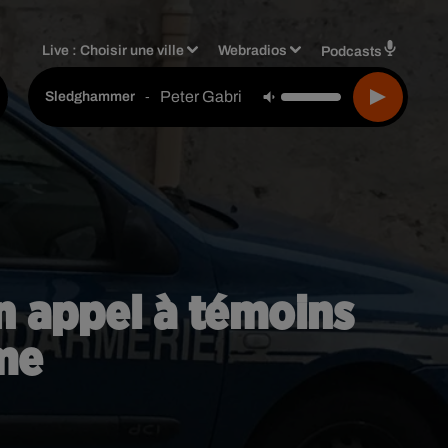
Live :
Choisir une ville
Webradios
Podcasts
Peter Gabriel
-
Sledghammer
un appel à témoins
me