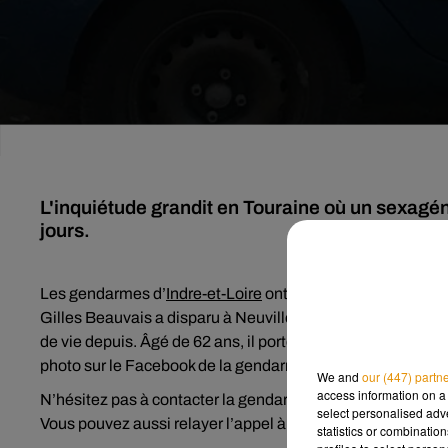
L'inquiétude grandit en Touraine où un sexagén
jours.
Les gendarmes d’
Indre-et-Loire
ont lancé un appel à témoi
Gilles Beauvais a disparu à Neuville-sur-Brenne depuis 
de vie depuis. Âgé de 62 ans, il porte des lunettes, a les
photo sur le Facebook de la gendarmerie d’Indre-et-Loire.
We and
our (447) partn
access information on a 
N’hésitez pas à contacter la gendarmerie de Château-Rena
select personalised ad
Vous pouvez aussi relayer l’appel à témoins publié sur les
statistics or combinatio