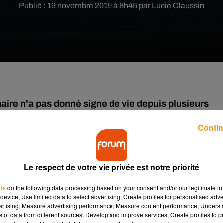
Publié : 19 novembre 2019 à 8h45 par Lucie Claussin
aire n'a pas donné signe de vie depuis plusieurs
Contin
ns pour disparition inquiétante afin de retrouver un sexagénaire
dimanche 17 novembre dans l’après-midi et n’a donné aucun sign
Le respect de votre vie privée est notre priorité
 yeux marron et a les cheveux marron foncé. Vous pouvez retrouver
ers
do the following data processing based on your consent and/or our legitimate int
device; Use limited data to select advertising; Create profiles for personalised adver
ult au 02 47 29 83 50 ou au 17 si vous avez des informations.
vertising; Measure advertising performance; Measure content performance; Unders
 réseaux sociaux :
ns of data from different sources; Develop and improve services; Create profiles to 