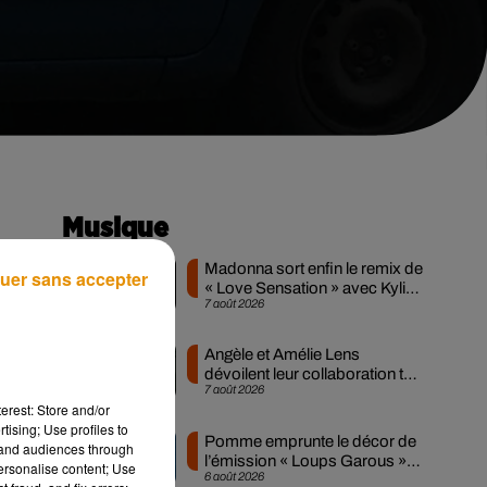
Musique
Madonna sort enfin le remix de
uer sans accepter
« Love Sensation » avec Kylie
7 août 2026
Minogue
.
e
Angèle et Amélie Lens
 sa
dévoilent leur collaboration tant
7 août 2026
attendue
erest: Store and/or
tising; Use profiles to
Pomme emprunte le décor de
tand audiences through
l’émission « Loups Garous »
personalise content; Use
6 août 2026
pour son...