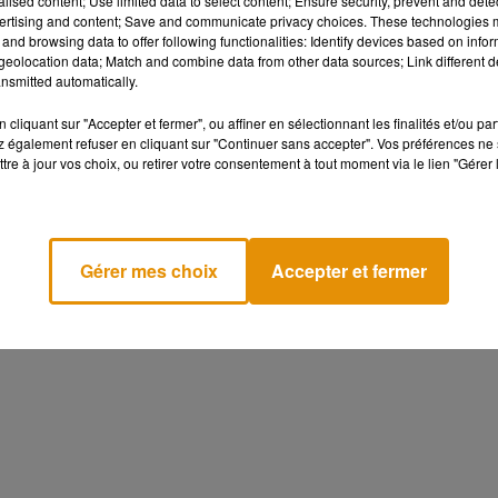
alised content; Use limited data to select content; Ensure security, prevent and detect
ertising and content; Save and communicate privacy choices. These technologies
and browsing data to offer following functionalities: Identify devices based on infor
eolocation data; Match and combine data from other data sources; Link different de
nsmitted automatically.
cliquant sur "Accepter et fermer", ou affiner en sélectionnant les finalités et/ou pa
 également refuser en cliquant sur "Continuer sans accepter". Vos préférences ne 
tre à jour vos choix, ou retirer votre consentement à tout moment via le lien "Gérer 
Gérer mes choix
Accepter et fermer