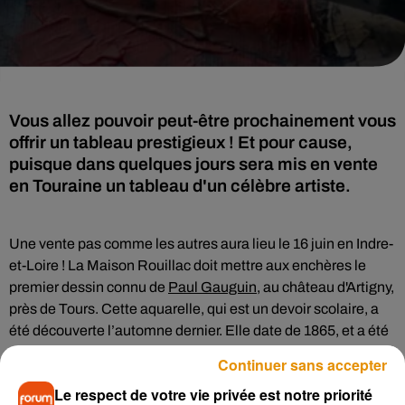
Vous allez pouvoir peut-être prochainement vous
offrir un tableau prestigieux ! Et pour cause,
puisque dans quelques jours sera mis en vente
en Touraine un tableau d'un célèbre artiste.
Une vente pas comme les autres aura lieu le 16 juin en Indre-
et-Loire ! La Maison Rouillac doit mettre aux enchères le
premier dessin connu de
Paul Gauguin
, au château d'Artigny,
près de Tours. Cette aquarelle, qui est un devoir scolaire, a
été découverte l’automne dernier. Elle date de 1865, et a été
réalisée lorsque le peintre avait 17 ans et été élève au lycée
Continuer sans accepter
d’Orléans. Il y avait d’ailleurs vécu durant 9 ans.
Le respect de votre vie privée est notre priorité
Le tableau de 39,5 cm de largeur et 25 cm de hauteur, peint