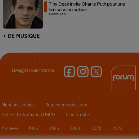
Tiny Desk invite Charlie Puth pour une
live session solaire
4 août 2026
+ DE MUSIQUE
Design
Olivier Varma
Mentions légales
Règlements des jeux
Notice d’information RGPD
Plan du site
Archives
2026
2025
2024
2023
2022