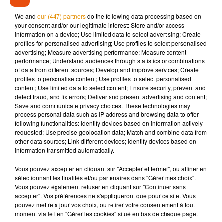
avec une encre de Chine et aquarelle sur papier Canson,
We and
our (447) partners
do the following data processing based on
intitulé «
Chalet suisse en bord de Loire
» devrait être mis à
your consent and/or our legitimate interest: Store and/or access
information on a device; Use limited data to select advertising; Create
prix à 50 000 euros.
profiles for personalised advertising; Use profiles to select personalised
advertising; Measure advertising performance; Measure content
performance; Understand audiences through statistics or combinations
of data from different sources; Develop and improve services; Create
profiles to personalise content; Use profiles to select personalised
Musique
content; Use limited data to select content; Ensure security, prevent and
detect fraud, and fix errors; Deliver and present advertising and content;
Save and communicate privacy choices. These technologies may
process personal data such as IP address and browsing data to offer
Madonna sort enfin le remix de « Love
following functionalities: Identify devices based on information actively
Sensation » avec Kylie Minogue
requested; Use precise geolocation data; Match and combine data from
7 août 2026
other data sources; Link different devices; Identify devices based on
information transmitted automatically.
Vous pouvez accepter en cliquant sur "Accepter et fermer", ou affiner en
sélectionnant les finalités et/ou partenaires dans "Gérer mes choix".
Vous pouvez également refuser en cliquant sur "Continuer sans
Angèle et Amélie Lens dévoilent leur
accepter". Vos préférences ne s'appliqueront que pour ce site. Vous
collaboration tant attendue
7 août 2026
pouvez mettre à jour vos choix, ou retirer votre consentement à tout
moment via le lien "Gérer les cookies" situé en bas de chaque page.