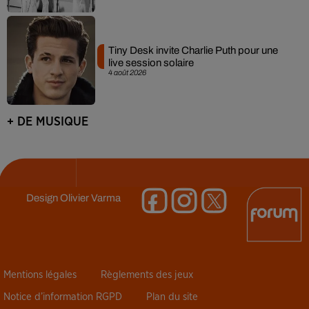
Tiny Desk invite Charlie Puth pour une
live session solaire
4 août 2026
+ DE MUSIQUE
Design
Olivier Varma
Mentions légales
Règlements des jeux
Notice d’information RGPD
Plan du site