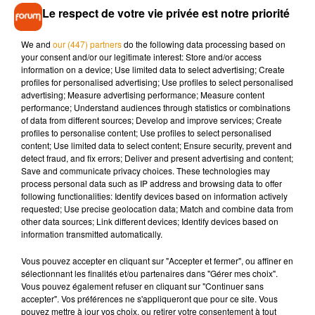
n'ont d'ailleurs rien pu faire pour sauver la victime : le
Le respect de votre vie privée est notre priorité
trentenaire, habitant la commune de Belâbre, était en arrêt
cardio-respiratoire à leur arrivée. Les tentatives des
We and
our (447) partners
do the following data processing based on
your consent and/or our legitimate interest: Store and/or access
pompiers et du Samu pour le réanimer sont restées vaines.
information on a device; Use limited data to select advertising; Create
Une enquête devrait déterminer les circonstances exactes
profiles for personalised advertising; Use profiles to select personalised
de l'accident.
advertising; Measure advertising performance; Measure content
performance; Understand audiences through statistics or combinations
of data from different sources; Develop and improve services; Create
profiles to personalise content; Use profiles to select personalised
content; Use limited data to select content; Ensure security, prevent and
detect fraud, and fix errors; Deliver and present advertising and content;
Musique
Save and communicate privacy choices. These technologies may
process personal data such as IP address and browsing data to offer
following functionalities: Identify devices based on information actively
requested; Use precise geolocation data; Match and combine data from
Madonna sort enfin le remix de « Love
other data sources; Link different devices; Identify devices based on
Sensation » avec Kylie Minogue
information transmitted automatically.
7 août 2026
Vous pouvez accepter en cliquant sur "Accepter et fermer", ou affiner en
sélectionnant les finalités et/ou partenaires dans "Gérer mes choix".
Vous pouvez également refuser en cliquant sur "Continuer sans
accepter". Vos préférences ne s'appliqueront que pour ce site. Vous
Angèle et Amélie Lens dévoilent leur
pouvez mettre à jour vos choix, ou retirer votre consentement à tout