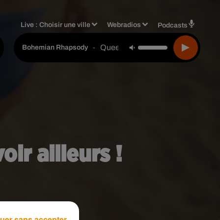
Live :
Choisir une ville
Webradios
Podcasts
Queen
-
Bohemian Rhapsody
oir ailleurs !
uer sans accepter