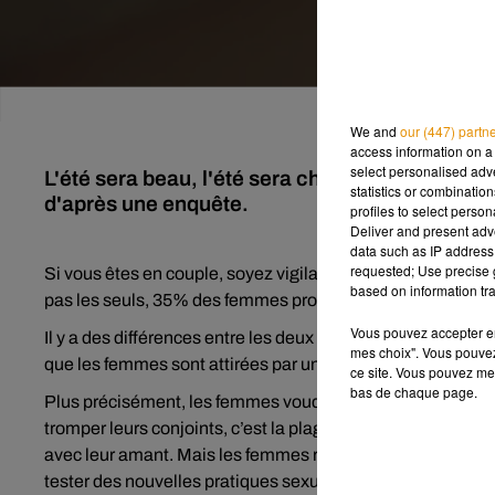
We and
our (447) partn
access information on a 
select personalised ad
L'été sera beau, l'été sera chaud. Mais l'été e
statistics or combinatio
d'après une enquête.
profiles to select person
Deliver and present adv
data such as IP address 
requested; Use precise g
Si vous êtes en couple, soyez vigilants, l’été est la sais
based on information tra
pas les seuls, 35% des femmes profitent également de l’ét
Vous pouvez accepter en 
Il y a des différences entre les deux sexes. Pendant l'été,
mes choix". Vous pouvez
que les femmes sont attirées par un homme très drôle, pas
ce site. Vous pouvez met
bas de chaque page.
Plus précisément, les femmes voudront le prof de surf ou de
tromper leurs conjoints, c’est la plage : 67% des femmes c
avec leur amant. Mais les femmes recherchent aussi des no
tester des nouvelles pratiques sexuelles avec un nouvel