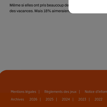
Même si elles ont pris beaucoup de plaisir avec leur amant
des vacances. Mais 18% aimeraient que leur amant de l’ét
Mentions légales
Règlements des jeux
Notice d’info
Archives
2026
2025
2024
2023
2022