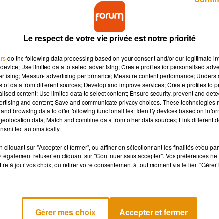
Le respect de votre vie privée est notre priorité
ers
do the following data processing based on your consent and/or our legitimate int
device; Use limited data to select advertising; Create profiles for personalised adver
vertising; Measure advertising performance; Measure content performance; Unders
st aussi synonyme d'infidélité chez les femmes,
ns of data from different sources; Develop and improve services; Create profiles to 
alised content; Use limited data to select content; Ensure security, prevent and detect
ertising and content; Save and communicate privacy choices. These technologies
and browsing data to offer following functionalities: Identify devices based on infor
eolocation data; Match and combine data from other data sources; Link different de
on préférée des hommes pour tromper leurs femmes. Mais ils ne so
nsmitted automatically.
é pour tromper leurs partenaires, d’après un sondage IFOP.
cliquant sur "Accepter et fermer", ou affiner en sélectionnant les finalités et/ou pa
 les hommes sont attirés par une bimbo, une femme d’un soir. Alor
 également refuser en cliquant sur "Continuer sans accepter". Vos préférences ne 
 forcément beau, qui cassera leur routine.
tre à jour vos choix, ou retirer votre consentement à tout moment via le lien "Gérer 
 tennis pour leur aventure estivale. Pour elles, le cadre idéal po
hoisissent le sable fin et le bord de mer comme lieu pour couche
uveautés sexuelles, lors de leurs aventures de l’été. 48% veul
Gérer mes choix
Accepter et fermer
 homme.