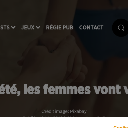
STS
JEUX
RÉGIE PUB
CONTACT
l’été, les femmes vont v
Crédit image:
Pixabay
Publié : 13 juin 2018 à 8h41 par Armelle R
Contin