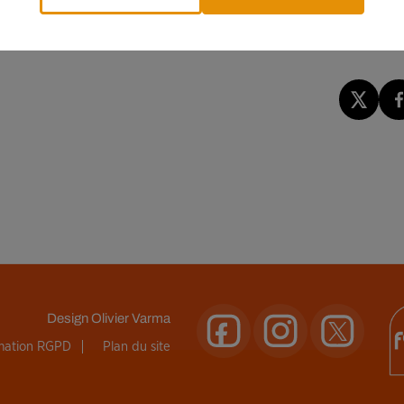
, les femmes sont 58% à mettre un terme à leur aventure à la fin
é deviennent l’homme de leur vie.
Design
Olivier Varma
rmation RGPD
Plan du site