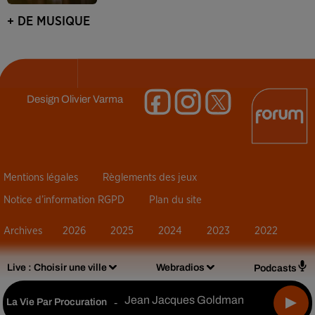
+ DE MUSIQUE
Design
Olivier Varma
Mentions légales
Règlements des jeux
Notice d’information RGPD
Plan du site
Archives
2026
2025
2024
2023
2022
Live :
Choisir une ville
Webradios
Podcasts
Jean Jacques Goldman
La Vie Par Procuration
-