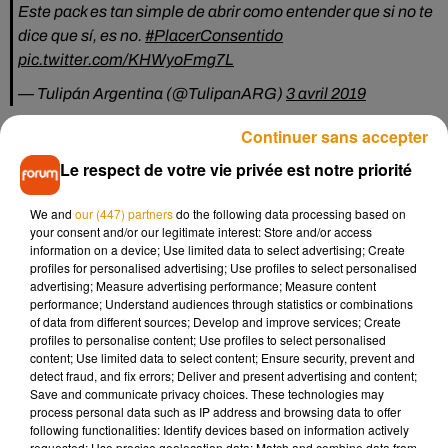
Este pack es tan simple de abrir como entender que si no te
dice que sí, es no.
#PlacerConsentido
pic.twitter.com/KHWyoFmg7L
— Tulipán Argentina (@TulipanARG)
3 avril 2019
Assurer un rapport sexuel consenti
Continuer sans accepter
Le respect de votre vie privée est notre priorité
"Nous avons compris que nous devions parler de la chose la
plus importante dans toute relation sexuelle : le plaisir n’est
We and
our (447) partners
do the following data processing based on
possible que si la relation est consentie"
explique Joaquin
your consent and/or our legitimate interest: Store and/or access
Campus, de l’agence de pub BBDO, en charge de la
information on a device; Use limited data to select advertising; Create
communication du produit. Dans sa campagne, la marque
profiles for personalised advertising; Use profiles to select personalised
advertising; Measure advertising performance; Measure content
rappelle et insiste que le fait que
"si ce n'est pas un oui, c'est
performance; Understand audiences through statistics or combinations
un non".
Ce préservatif est aujourd’hui distribué gratuitement
of data from different sources; Develop and improve services; Create
dans les bars et les soirées de Buenos Aires. Il pourrait
profiles to personalise content; Use profiles to select personalised
content; Use limited data to select content; Ensure security, prevent and
bientôt être commercialisé dans l’ensemble du pays, où,
detect fraud, and fix errors; Deliver and present advertising and content;
selon une étude de l'association AHF Argentina, 20 % des
Save and communicate privacy choices. These technologies may
hommes avouent ne s'être jamais protégé lors de rapports
process personal data such as IP address and browsing data to offer
following functionalities: Identify devices based on information actively
sexuels.
requested; Use precise geolocation data; Match and combine data from