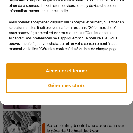
other data sources; Link different devices; Identify devices based on
information transmitted automatically.
Vous pouvez accepter en cliquant sur "Accepter et fermer", ou affiner en
Musique
sélectionnant les finalités et/ou partenaires dans "Gérer mes choix".
Vous pouvez également refuser en cliquant sur "Continuer sans
accepter". Vos préférences ne s'appliqueront que pour ce site. Vous
pouvez mettre à jour vos choix, ou retirer votre consentement à tout
Pomme emprunte le décor de l’émission
moment via le lien "Gérer les cookies" situé en bas de chaque page.
« Loups Garous » pour son...
6 août 2026
Accepter et fermer
Gérer mes choix
La version réécrite de « Beautiful Day »
interprétée lors des...
6 août 2026
Après le film, bientôt une docu-série sur
le père de Michael Jackson