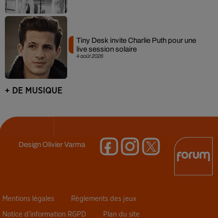
Tiny Desk invite Charlie Puth pour une
live session solaire
4 août 2026
+ DE MUSIQUE
Design
Olivier Varma
Mentions légales
Règlements des jeux
Notice d’information RGPD
Plan du site