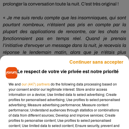
prolonger la conversation toute la nuit.
C’est très original !
«
Je
me suis rendu compte que les insomniaques, qui sont
pourtant nombreux, n’étaient pas pris en compte par la
plupart des applications de rencontre, car les chats ne
fonctionnaient pas en temps réel.
Quand je prenais
l’initiative d’envoyer un message dans la nuit, je recevais la
réponse le lendemain matin, alors que je n’étais plus
disponible
», confie Jonathan
Balaine
, l’un des
créateurs
de
Continuer sans accepter
l’application
Insomniak
.
Le respect de votre vie privée est notre priorité
We and
our (447) partners
do the following data processing based on
your consent and/or our legitimate interest: Store and/or access
information on a device; Use limited data to select advertising; Create
profiles for personalised advertising; Use profiles to select personalised
advertising; Measure advertising performance; Measure content
performance; Understand audiences through statistics or combinations
of data from different sources; Develop and improve services; Create
profiles to personalise content; Use profiles to select personalised
content; Use limited data to select content; Ensure security, prevent and