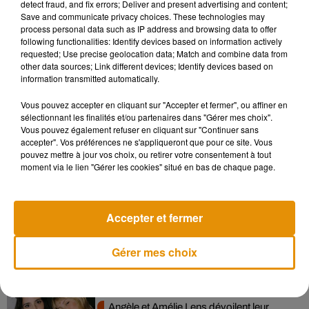
detect fraud, and fix errors; Deliver and present advertising and content;
Save and communicate privacy choices. These technologies may
process personal data such as IP address and browsing data to offer
following functionalities: Identify devices based on information actively
requested; Use precise geolocation data; Match and combine data from
Voir cette publication sur Instagram
other data sources; Link different devices; Identify devices based on
information transmitted automatically.
Une publication partagée par INSOMNIAK (@insomniak.app)
le
3 
Vous pouvez accepter en cliquant sur "Accepter et fermer", ou affiner en
sélectionnant les finalités et/ou partenaires dans "Gérer mes choix".
Vous pouvez également refuser en cliquant sur "Continuer sans
accepter". Vos préférences ne s'appliqueront que pour ce site. Vous
pouvez mettre à jour vos choix, ou retirer votre consentement à tout
Musique
moment via le lien "Gérer les cookies" situé en bas de chaque page.
Accepter et fermer
Madonna sort enfin le remix de « Love
Sensation » avec Kylie Minogue
7 août 2026
Gérer mes choix
Angèle et Amélie Lens dévoilent leur