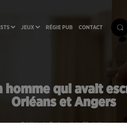
STS
JEUX
RÉGIE PUB
CONTACT
un homme qui avait esc
Orléans et Angers
Crédit image:
Pixabay - photo d'illustration