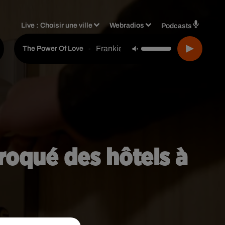
Live :
Choisir une ville
Webradios
Podcasts
Frankie Goes To Hollywood
-
The Power Of Love
roqué des hôtels à