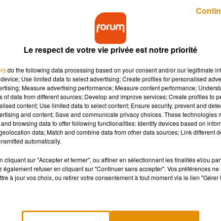
Publié : 20 janvier 2021 à 10h43 par Lucie Claussin
Contin
Le respect de votre vie privée est notre priorité
ers
do the following data processing based on your consent and/or our legitimate int
device; Use limited data to select advertising; Create profiles for personalised adver
vertising; Measure advertising performance; Measure content performance; Unders
ns of data from different sources; Develop and improve services; Create profiles to 
 d'avoir séjourné dans des hôtels sans payer a été
alised content; Use limited data to select content; Ensure security, prevent and detect
ertising and content; Save and communicate privacy choices. These technologies
and browsing data to offer following functionalities: Identify devices based on infor
eolocation data; Match and combine data from other data sources; Link different de
nsmitted automatically.
ageur » peu scrupuleux ! L’homme, qui se faisait passer pour un
 dans un hôtel d’Orléans l’année dernière, sans jamais payer la
cliquant sur "Accepter et fermer", ou affiner en sélectionnant les finalités et/ou pa
 également refuser en cliquant sur "Continuer sans accepter". Vos préférences ne 
tre à jour vos choix, ou retirer votre consentement à tout moment via le lien "Gérer 
Angers, en dormant à l’hôtel et en utilisant toujours les mêmes
s faits. Il a été placé en détention provisoire.