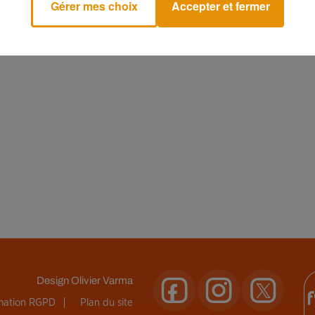
Gérer mes choix
Accepter et fermer
Design
Olivier Varma
rmation RGPD
Plan du site