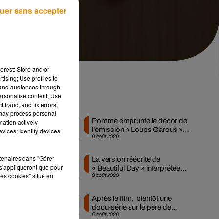
uer sans accepter
erest: Store and/or
tising; Use profiles to
tand audiences through
personalise content; Use
Musique
 fraud, and fix errors;
 may process personal
Pomme emprunte le décor de
mation actively
l’émission « Loups Garous »
vices; Identify devices
6 août 2026
pour son...
rtenaires dans "Gérer
La version réécrite de
s'appliqueront que pour
« Beautiful Day » interprétée
les cookies" situé en
6 août 2026
lors des...
Après le film, bientôt une
docu-série sur le père de
5 août 2026
Michael Jackson