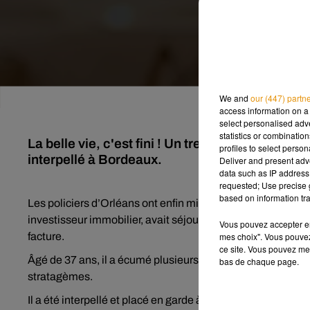
We and
our (447) partn
access information on a 
select personalised ad
statistics or combinatio
La belle vie, c'est fini ! Un trentenaire accusé
profiles to select person
interpellé à Bordeaux.
Deliver and present adv
data such as IP address 
requested; Use precise g
based on information tra
Les policiers d’Orléans ont enfin mis la main sur un « voy
investisseur immobilier, avait séjourné plusieurs semaines
Vous pouvez accepter en 
mes choix". Vous pouvez
facture.
ce site. Vous pouvez met
Âgé de 37 ans, il a écumé plusieurs villes de France dont 
bas de chaque page.
stratagèmes.
Il a été interpellé et placé en garde à vue, où il a reconnu le