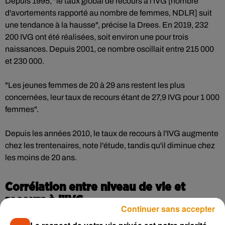
Depuis 1995, "le taux global de recours à l'IVG [nombre
d'avortements rapporté au nombre de femmes, NDLR] suit
une tendance à la hausse", précise la Drees. En 2019, 232
200 IVG ont été réalisées, soit environ une pour trois
naissances. Depuis 2001, ce nombre oscillait entre 215 000
et 230 000.
"Les jeunes femmes de 20 à 29 ans restent les plus
concernées, leur taux de recours étant de 27,9 IVG pour 1 000
femmes".
Depuis les années 2010, le taux de recours à l'IVG augmente
chez les trentenaires, note l'étude, tandis qu'il diminue chez
les moins de 20 ans.
Corrélation entre niveau de vie et
recours à l’IVG
Continuer sans accepter