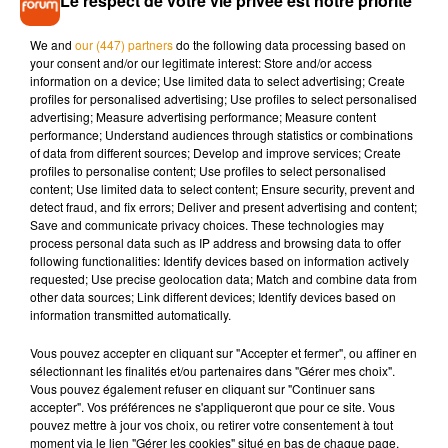
Le respect de votre vie privée est notre priorité
Les disparités territoriales restent fortes, variant "du simple
au triple selon les régions". Les recours sont plus élevés en
We and
our (447) partners
do the following data processing based on
your consent and/or our legitimate interest: Store and/or access
Ile-de-France, dans le Sud-Est, et dans certains
information on a device; Use limited data to select advertising; Create
départements et régions d'outre-mer (Drom) où le taux
profiles for personalised advertising; Use profiles to select personalised
monte jusqu'à 39, comme en Guadeloupe et en Guyane.
advertising; Measure advertising performance; Measure content
performance; Understand audiences through statistics or combinations
of data from different sources; Develop and improve services; Create
Pour la première fois, la Drees a croisé les données sur les
profiles to personalise content; Use profiles to select personalised
IVG avec les données fiscales, mettant en évidence une
content; Use limited data to select content; Ensure security, prevent and
detect fraud, and fix errors; Deliver and present advertising and content;
corrélation entre niveau de vie et recours à l'avortement, "les
Save and communicate privacy choices. These technologies may
femmes les plus précaires y recourant sensiblement plus
process personal data such as IP address and browsing data to offer
que les plus aisées". Depuis l'autorisation des IVG par voie
following functionalities: Identify devices based on information actively
requested; Use precise geolocation data; Match and combine data from
médicamenteuse, en 2001, le nombre d'avortements
other data sources; Link different devices; Identify devices based on
chirurgicaux est en baisse constante. En 2019, 70% des IVG
information transmitted automatically.
sont réalisées de façon médicamenteuse contre 30% en
2001.
Vous pouvez accepter en cliquant sur "Accepter et fermer", ou affiner en
sélectionnant les finalités et/ou partenaires dans "Gérer mes choix".
Vous pouvez également refuser en cliquant sur "Continuer sans
Près d'une IVG sur cinq est réalisée entre la 10e et la 12e
accepter". Vos préférences ne s'appliqueront que pour ce site. Vous
semaine de grossesse, délai légal maximal.
pouvez mettre à jour vos choix, ou retirer votre consentement à tout
moment via le lien "Gérer les cookies" situé en bas de chaque page.