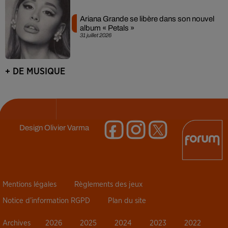
Ariana Grande se libère dans son nouvel
album « Petals »
31 juillet 2026
+ DE MUSIQUE
Design
Olivier Varma
Mentions légales
Règlements des jeux
Notice d’information RGPD
Plan du site
Archives
2026
2025
2024
2023
2022