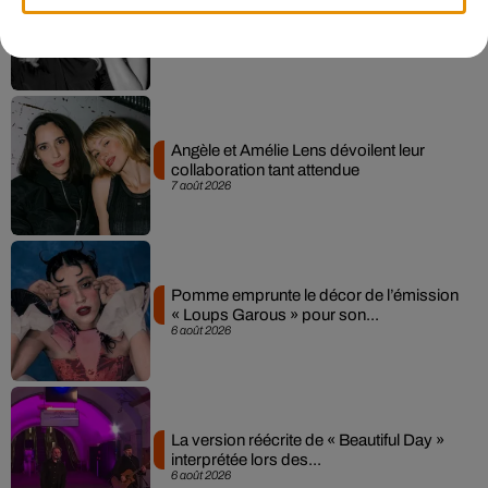
Madonna sort enfin le remix de « Love
Sensation » avec Kylie Minogue
7 août 2026
Angèle et Amélie Lens dévoilent leur
collaboration tant attendue
7 août 2026
Pomme emprunte le décor de l’émission
« Loups Garous » pour son...
6 août 2026
La version réécrite de « Beautiful Day »
interprétée lors des...
6 août 2026