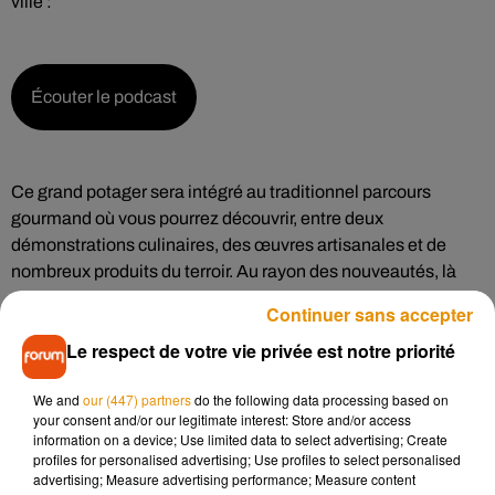
ville :
Écouter le podcast
Ce grand potager sera intégré au traditionnel parcours
gourmand où vous pourrez découvrir, entre deux
démonstrations culinaires, des œuvres artisanales et de
nombreux produits du terroir. Au rayon des nouveautés, là
aussi, les participants devraient être conquis. Certaines
Continuer sans accepter
d’entre elles ont d’ailleurs déjà démarré :
Le respect de votre vie privée est notre priorité
We and
our (447) partners
do the following data processing based on
your consent and/or our legitimate interest: Store and/or access
Écouter le podcast
information on a device; Use limited data to select advertising; Create
profiles for personalised advertising; Use profiles to select personalised
advertising; Measure advertising performance; Measure content