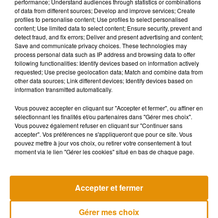
performance; Understand audiences through statistics or combinations
Autre nouveauté attendue, le brunch le dimanche 22
of data from different sources; Develop and improve services; Create
profiles to personalise content; Use profiles to select personalised
septembre de 11h à 14h qui sera réalisé par le chef Maxime
content; Use limited data to select content; Ensure security, prevent and
Dupiot qui officie à Oradour-sur-Glane. Si vous souhaitez y
detect fraud, and fix errors; Deliver and present advertising and content;
participer, pensez à réserver votre place sur le site
Save and communicate privacy choices. These technologies may
process personal data such as IP address and browsing data to offer
toquesetporcelaine.limoges.fr
. Enfin, sachez que les
following functionalities: Identify devices based on information actively
organisateurs sont à la recherche d’amateurs de cuisine pour
requested; Use precise geolocation data; Match and combine data from
réaliser une battle le samedi après-midi lors d’un concours
other data sources; Link different devices; Identify devices based on
information transmitted automatically.
de pâtisserie. Pour cela, vous devez impérativement envoyer
votre recette, la photo de cette dernière pour espérer faire
Vous pouvez accepter en cliquant sur "Accepter et fermer", ou affiner en
partie des trois candidats choisis. 30 000 personnes sont
sélectionnant les finalités et/ou partenaires dans "Gérer mes choix".
Vous pouvez également refuser en cliquant sur "Continuer sans
encore attendues cette année. Plus d’infos sur le site de
accepter". Vos préférences ne s'appliqueront que pour ce site. Vous
l’événement.
pouvez mettre à jour vos choix, ou retirer votre consentement à tout
moment via le lien "Gérer les cookies" situé en bas de chaque page.
Musique
Accepter et fermer
Gérer mes choix