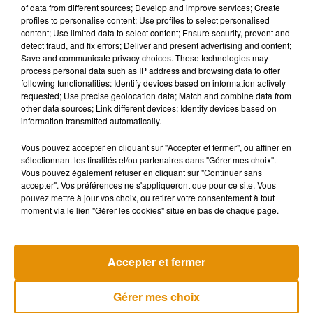
of data from different sources; Develop and improve services; Create
même pas, contente pour toi !"
, peut-on en effet lire en
profiles to personalise content; Use profiles to select personalised
content; Use limited data to select content; Ensure security, prevent and
commentaires.
detect fraud, and fix errors; Deliver and present advertising and content;
Bon et bien aujourd’hui j’ai officiellement retrouvé mon
Save and communicate privacy choices. These technologies may
process personal data such as IP address and browsing data to offer
poids d’avant grossesse je suis trop contente !!!!!! Rt si tu
following functionalities: Identify devices based on information actively
t’en fou �xÈ�xÈ�xÈ
requested; Use precise geolocation data; Match and combine data from
other data sources; Link different devices; Identify devices based on
— Nabilla Vergara (@Nabilla)
January 22, 2020
information transmitted automatically.
Vous pouvez accepter en cliquant sur "Accepter et fermer", ou affiner en
sélectionnant les finalités et/ou partenaires dans "Gérer mes choix".
Vous pouvez également refuser en cliquant sur "Continuer sans
accepter". Vos préférences ne s'appliqueront que pour ce site. Vous
pouvez mettre à jour vos choix, ou retirer votre consentement à tout
moment via le lien "Gérer les cookies" situé en bas de chaque page.
Accepter et fermer
Gérer mes choix