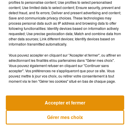
profiles to personalise content; Use profiles to select personalised
content; Use limited data to select content; Ensure security, prevent and
Leonora lui alors demandé comment ces photos s'étaient
detect fraud, and fix errors; Deliver and present advertising and content;
retrouvées dans son téléphone, puisque les smartphones
Save and communicate privacy choices. These technologies may
n'existaient pas à l'époque. Son époux lui a expliqué qu'il les
process personal data such as IP address and browsing data to offer
following functionalities: Identify devices based on information actively
avait retrouvé dans un ancien e-mail et les avait
requested; Use precise geolocation data; Match and combine data from
sauvegardées sur son portable. Si la vie de Juan n'est pas en
other data sources; Link different devices; Identify devices based on
danger,
sa femme est néanmoins toujours en garde à vue
et
information transmitted automatically.
fait l’objet de poursuites. Elle devra rester derrière les
Vous pouvez accepter en cliquant sur "Accepter et fermer", ou affiner en
barreaux dans l'attente de son procès, dont la date n'a pas
sélectionnant les finalités et/ou partenaires dans "Gérer mes choix".
encore été fixée.
Vous pouvez également refuser en cliquant sur "Continuer sans
accepter". Vos préférences ne s'appliqueront que pour ce site. Vous
pouvez mettre à jour vos choix, ou retirer votre consentement à tout
moment via le lien "Gérer les cookies" situé en bas de chaque page.
Musique
Accepter et fermer
Madonna sort enfin le remix de « Love
Gérer mes choix
Sensation » avec Kylie Minogue
7 août 2026