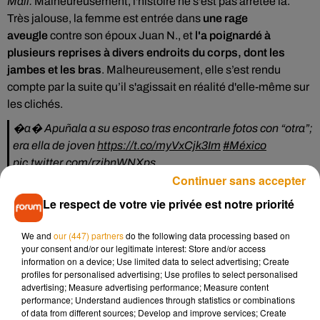
Mail.
Malheureusement, l'histoire ne s'est pas arrêtée là.
Très jalouse, la femme est entrée dans
une rage
aveugle
contre son époux Juan N., et
l'a poignardé à
plusieurs reprises à divers endroits du corps, dont les
jambes et les bras
. Malheureusement, elle s’est rendu
compte par la suite qu’il s'agissait en réalité d'elle-même sur
les clichés.
�a� Apuñala a su esposo tras encontrarle fotos con “otra”;
era ella de joven
https://t.co/myVxCjk3Im
#México
pic.twitter.com/rzjbnWNXps
Continuer sans accepter
— Diario de Yucatán (@DiariodeYucatan)
January 22, 2021
Le respect de votre vie privée est notre priorité
Son mari n'a même pas eu le temps de s'expliquer, Leonora
s'est en effet immédiatement saisi d'un couteau pour le
We and
our (447) partners
do the following data processing based on
poignarder tout en l'insultant. Arrêtée la semaine dernière,
your consent and/or our legitimate interest: Store and/or access
information on a device; Use limited data to select advertising; Create
le rapport de police explique
qu’elle ne s’était pas reconnue
profiles for personalised advertising; Use profiles to select personalised
car elle était plus mince, plus jeune et plus maquillée
. Il
advertising; Measure advertising performance; Measure content
s'agissait de photos
prises il y a des années lorsqu'ils
performance; Understand audiences through statistics or combinations
of data from different sources; Develop and improve services; Create
commençaient à peine à se fréquenter.