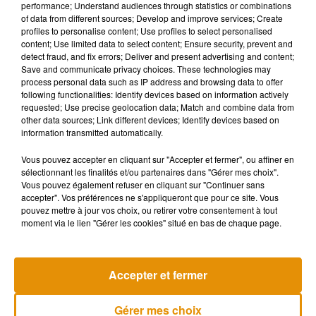
performance; Understand audiences through statistics or combinations
sociaux à ceux qui aimerait profiter de ses services. Par
of data from different sources; Develop and improve services; Create
exemple,
le Japonais raconte avoir été engagé pour un
profiles to personalise content; Use profiles to select personalised
content; Use limited data to select content; Ensure security, prevent and
simple déjeuner, pour attraper des papillons dans un parc
detect fraud, and fix errors; Deliver and present advertising and content;
ou pour poser pour des photos sur Instagram
.
"La majorité
Save and communicate privacy choices. These technologies may
des gens le louent parce qu'ils s'ennuient ou se sentent
process personal data such as IP address and browsing data to offer
following functionalities: Identify devices based on information actively
seuls"
, a-t-il confié à
The Independent
.
requested; Use precise geolocation data; Match and combine data from
other data sources; Link different devices; Identify devices based on
Malgré tout, cet habitant de Tokyo garde toujours une
information transmitted automatically.
certaine distance avec ses clients.
"Je ne suis pas un ami ou
une connaissance. Ça libère de toutes les choses
Vous pouvez accepter en cliquant sur "Accepter et fermer", ou affiner en
ennuyeuses qui accompagnent les relations, tout en me
sélectionnant les finalités et/ou partenaires dans "Gérer mes choix".
Vous pouvez également refuser en cliquant sur "Continuer sans
permettant de soulager le sentiment de solitude des gens"
,
accepter". Vos préférences ne s'appliqueront que pour ce site. Vous
a-t-il déclaré au
Mainichi newspaper
.
pouvez mettre à jour vos choix, ou retirer votre consentement à tout
moment via le lien "Gérer les cookies" situé en bas de chaque page.
Musique
Accepter et fermer
Gérer mes choix