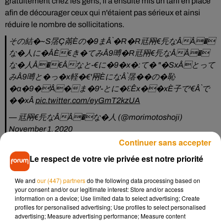
gratuitement chez les gens, il a ensuite mis un tarif en place
afin de décourager ceux qui n'étaient pas sérieux et ainsi
réduire le nombre de sollicitations.
その結�~S㬁Ç㒼Èの�9まÂ`�R�R㒬㒳€㒫なÂÂ�
な�人に�ÂÈ€き�てみÂ9㬍�R㒬㒳€㒫なÂÂ�
な�人Â�€Âなと-€に�9�x�:て� "�SxÂとって
みÂ9㬍と�っ�x軽�€'㒳ÈになÂ`㬁��の�恥
�a�9�'Â�ま�9'-とに�ƐÊx��xÈ子で'€Â`で
��xÂ
pic.twitter.com/eyGmT2kzUA
— 㒬㒳€㒫なÂÂ�な�人 (@morimotoshoji)
November 1, 2020
Continuer sans accepter
Depuis qu'il a créé son "entreprise",
Shoji Mori­moto a
Le respect de votre vie privée est notre priorité
rencontré 3 000 personnes environ
, et voit trois à quatre
clients chaque jour à l'heure actuelle.
"Est-il difficile pour
We and
our (447) partners
do the following data processing based on
vous d'entrer seul dans une boutique ? Il vous manque un
your consent and/or our legitimate interest: Store and/or access
joueur dans votre équipe ? Avez-vous besoin de quelqu'un
information on a device; Use limited data to select advertising; Create
pour garder une place pour vous ? Je ne peux rien faire
profiles for personalised advertising; Use profiles to select personalised
advertising; Measure advertising performance; Measure content
d'autre que des choses faciles
", explique-t-il sur les réseaux