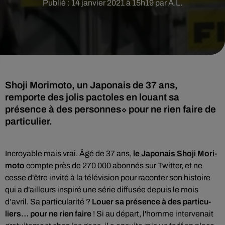
Publié : 14 janvier 2021 à 15h19 par A.L.
Shoji Mori­moto, un Japonais de 37 ans,
remporte des jolis pactoles en louant sa
présence à des personnes⬦ pour ne rien faire de
parti­cu­lier.
Incroyable mais vrai. Âgé de
37 ans,
le Japonais Shoji Mori­
moto
compte près de 270 000 abon­nés sur Twit­ter, et ne
cesse d'être invité à la télé­vi­sion pour racon­ter son histoire
qui a d'ailleurs inspiré une série
diffu­sée depuis le mois
d’avril. Sa particularité ?
Louer sa présence à des parti­cu­
liers… pour ne rien faire
! Si au départ, l'homme intervenait