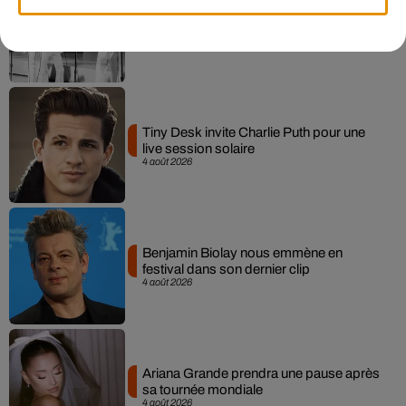
Après le film, bientôt une docu-série sur
le père de Michael Jackson
5 août 2026
Tiny Desk invite Charlie Puth pour une
live session solaire
4 août 2026
Benjamin Biolay nous emmène en
festival dans son dernier clip
4 août 2026
Ariana Grande prendra une pause après
sa tournée mondiale
4 août 2026