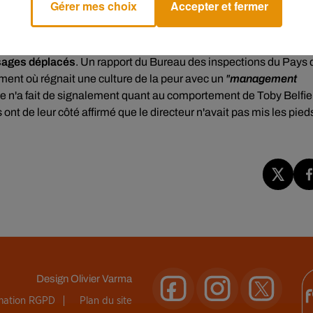
Gérer mes choix
Accepter et fermer
isant notamment les relations entre les élèves,
Toby Belfield a
ssages déplacés
. Un rapport du Bureau des inspections du Pays 
ement où régnait une culture de la peur avec un
"
management
te n'a fait de signalement quant au comportement de Toby Belfie
 ont de leur côté affirmé que le directeur n'avait pas mis les pied
Design
Olivier Varma
rmation RGPD
Plan du site