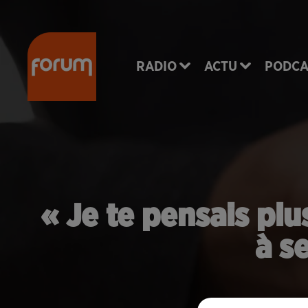
RADIO
ACTU
PODCA
« Je te pensais plu
à s