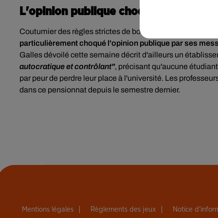
L'opinion publique choquée
Coutumier des règles strictes de bonne conduite et interd
particulièrement choqué l'opinion publique par ses me
Galles dévoilé cette semaine décrit d'ailleurs un établiss
autocratique et contrôlant"
, précisant qu'aucune étudian
par peur de perdre leur place à l'université. Les professeurs
dans ce pensionnat depuis le semestre dernier.
Mentions légales
Règlements des jeux
Notice d’info