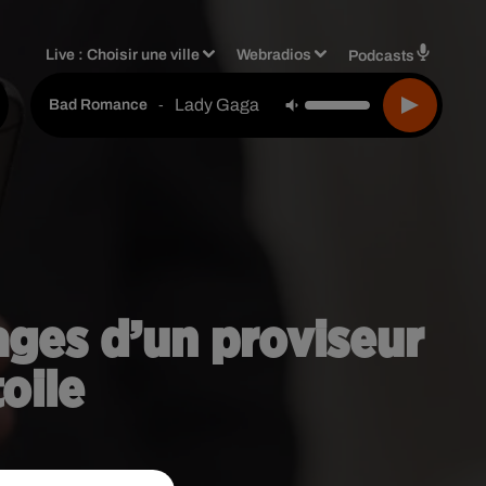
Live :
Choisir une ville
Webradios
Podcasts
Lady Gaga
-
Bad Romance
sages d’un proviseur
oile