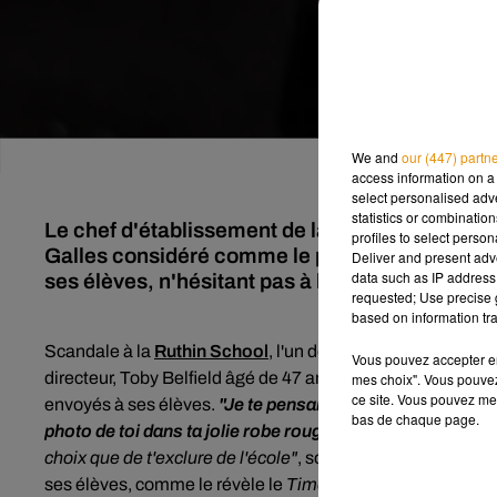
We and
our (447) partn
access information on a 
select personalised ad
statistics or combinatio
Le chef d'établissement de la Ruthin School, 
profiles to select person
Galles considéré comme le plus strict de Gra
Deliver and present adv
data such as IP address 
ses élèves, n'hésitant pas à les interroger sur l
requested; Use precise g
based on information tra
Scandale à la
Ruthin School
, l'un des pensionnats les pl
Vous pouvez accepter en 
directeur, Toby Belfield âgé de 47 ans, vient de faire po
mes choix". Vous pouvez
ce site. Vous pouvez met
envoyés à ses élèves.
"Je te pensais plus coquine. Tu as 
bas de chaque page.
photo de toi dans ta jolie robe rouge"
, ou encore
"Imagine
choix que de t'exclure de l'école"
, sont quelques exemples 
ses élèves, comme le révèle le
Times
.