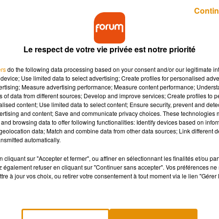
Publié : 24 janvier 2020 à 14h40 par A.L.
Contin
Le respect de votre vie privée est notre priorité
ers
do the following data processing based on your consent and/or our legitimate int
device; Use limited data to select advertising; Create profiles for personalised adver
vertising; Measure advertising performance; Measure content performance; Unders
ns of data from different sources; Develop and improve services; Create profiles to 
un pensionnat du Denbigshire au nord du Pays de
alised content; Use limited data to select content; Ensure security, prevent and detect
nde-Bretagne, a envoyé des messages inappropriés 
ertising and content; Save and communicate privacy choices. These technologies
and browsing data to offer following functionalities: Identify devices based on infor
eur vie sexuelle.
eolocation data; Match and combine data from other data sources; Link different de
nsmitted automatically.
us stricts de Grande-Bretagne, situé au nord du Pays de Galles. L
cliquant sur "Accepter et fermer", ou affiner en sélectionnant les finalités et/ou pa
lémique après la découverte d'une série de SMS compromettants
 également refuser en cliquant sur "Continuer sans accepter". Vos préférences ne 
tre à jour vos choix, ou retirer votre consentement à tout moment via le lien "Gérer 
toujours été la plus coquine de toutes", "Je n'ai pas reçu de
 si je trouvais ton nouveau tatouage. Je n'aurais pas d'autres
de messages écrits pas le chef d'établissement à l'égard de six