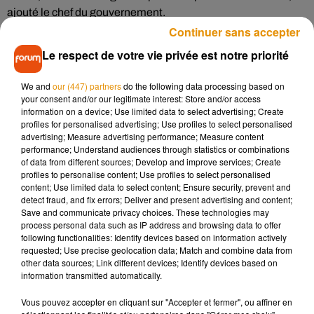
ajouté le chef du gouvernement.
Continuer sans accepter
Commerces
Le respect de votre vie privée est notre priorité
Mais, pour le numéro un du Medef, Geoffroy Roux de
We and
our (447) partners
do the following data processing based on
Bézieux, la fermeture de nombreux commerces dans le
your consent and/or our legitimate interest: Store and/or access
cadre du reconfinement est "une erreur" qui risque
information on a device; Use limited data to select advertising; Create
d'entraîner beaucoup de faillites et de pertes d'emplois.
profiles for personalised advertising; Use profiles to select personalised
advertising; Measure advertising performance; Measure content
Mercredi, le patron des patrons avait déjà calculé que "ce
performance; Understand audiences through statistics or combinations
reconfinement va coûter au pays entre 50 et 75 milliards
of data from different sources; Develop and improve services; Create
d’euros de PIB". Dans son allocution de mercredi, Emmanuel
profiles to personalise content; Use profiles to select personalised
content; Use limited data to select content; Ensure security, prevent and
Macron avait indiqué que le dispositif de fermeture des
detect fraud, and fix errors; Deliver and present advertising and content;
commerces serait réévalué tous les quinze jours, selon
Save and communicate privacy choices. These technologies may
l'évolution de l'épidémie.
process personal data such as IP address and browsing data to offer
following functionalities: Identify devices based on information actively
Cinéma, spectacles
requested; Use precise geolocation data; Match and combine data from
other data sources; Link different devices; Identify devices based on
information transmitted automatically.
Les entreprises de l'événementiel, du cinéma et du
spectacle vivant seront en outre fermées le temps du
Vous pouvez accepter en cliquant sur "Accepter et fermer", ou affiner en
confinement, a précisé Jean Castex, selon qui suspendre