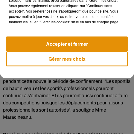
sélectionnant les finalités et/ou partenaires dans "Gérer mes choix".
Vous pouvez également refuser en cliquant sur "Continuer sans
ces activités "est très douloureux mais nécessaire pour
accepter". Vos préférences ne s'appliqueront que pour ce site. Vous
assurer l'effectivité" des mesures anti-Covid. "Pour la
pouvez mettre à jour vos choix, ou retirer votre consentement à tout
culture, nous autorisons le travail préparatoire aux
moment via le lien "Gérer les cookies" situé en bas de chaque page.
spectacles, les répétitions, les enregistrements et les
tournages afin de préparer les activités de demain", a-t-il
toutefois précisé.
Accepter et fermer
Sports professionnels
Gérer mes choix
La ministre déléguée aux Sports a en outre annoncé que les
compétitions sportives professionnelles pourraient continuer
pendant cette nouvelle période de confinement. "Les sportifs
de haut niveau et les sportifs professionnels pourront
continuer à s'entraîner. Et ils pourront aussi continuer à faire
des compétitions puisque les déplacements pour raisons
professionnelles sont autorisés", a souligné Mme
Maracineanu.