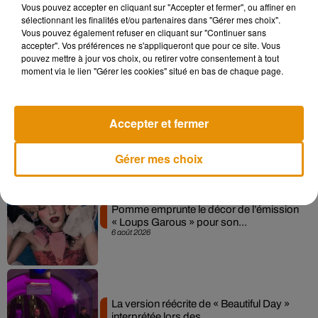
Vous pouvez accepter en cliquant sur "Accepter et fermer", ou affiner en
sélectionnant les finalités et/ou partenaires dans "Gérer mes choix".
Madonna sort enfin le remix de « Love
Vous pouvez également refuser en cliquant sur "Continuer sans
Sensation » avec Kylie Minogue
7 août 2026
accepter". Vos préférences ne s'appliqueront que pour ce site. Vous
pouvez mettre à jour vos choix, ou retirer votre consentement à tout
moment via le lien "Gérer les cookies" situé en bas de chaque page.
Angèle et Amélie Lens dévoilent leur
Accepter et fermer
collaboration tant attendue
7 août 2026
Gérer mes choix
Pomme emprunte le décor de l’émission
« Loups Garous » pour son...
6 août 2026
La version réécrite de « Beautiful Day »
interprétée lors des...