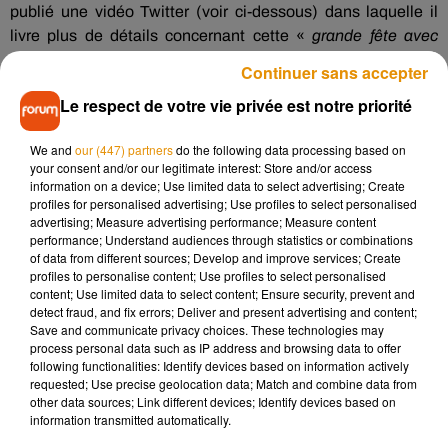
publié une vidéo Twitter (voir ci-dessous) dans laquelle il
livre plus de détails concernant cette «
grande fête avec
beaucoup de [mes] amis
».
Continuer sans accepter
Jean-Paul Gaultier
a également tenu à rassurer ses
Le respect de votre vie privée est notre priorité
nombreux admirateurs en affirmant que ce n’était pas la fin
de sa carrière artistique puisqu’il préparerait actuellement un
We and
our (447) partners
do the following data processing based on
«
nouveau concept
». «
Ca va continuer !
», a-t-il en effet
your consent and/or our legitimate interest: Store and/or access
information on a device; Use limited data to select advertising; Create
conclu avec beaucoup d'enthousiasme.
profiles for personalised advertising; Use profiles to select personalised
advertising; Measure advertising performance; Measure content
This show celebrating 50 years of my career will also be my
performance; Understand audiences through statistics or combinations
last. But rest assured Haute Couture will continue with a
of data from different sources; Develop and improve services; Create
new concept.
pic.twitter.com/PJCC53K4tm
profiles to personalise content; Use profiles to select personalised
content; Use limited data to select content; Ensure security, prevent and
— Jean Paul Gaultier (@JPGaultier)
January 17, 2020
detect fraud, and fix errors; Deliver and present advertising and content;
Save and communicate privacy choices. These technologies may
process personal data such as IP address and browsing data to offer
following functionalities: Identify devices based on information actively
requested; Use precise geolocation data; Match and combine data from
other data sources; Link different devices; Identify devices based on
Musique
information transmitted automatically.