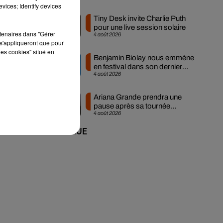
vices; Identify devices
Tiny Desk invite Charlie Puth
pour une live session solaire
 À
rtenaires dans "Gérer
4 août 2026
s'appliqueront que pour
les cookies" situé en
Benjamin Biolay nous emmène
en festival dans son dernier
4 août 2026
clip
Ariana Grande prendra une
pause après sa tournée
4 août 2026
mondiale
+ DE MUSIQUE