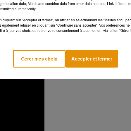
eolocation data; Match and combine data from other data sources; Link different de
nsmitted automatically.
oilée ce mercredi 28 août, que
le film fait parler de lui sur la toile.
cliquant sur "Accepter et fermer", ou affiner en sélectionnant les finalités et/ou pa
 également refuser en cliquant sur "Continuer sans accepter". Vos préférences ne 
s présentent le c
harismatique personnage et antagoniste de
tre à jour vos choix, ou retirer votre consentement à tout moment via le lien "Gérer 
ppante de la personnalité du Joker sans maquillage prénommé
re son maquillage au service de sa folie.
"
J’ai passé ma vie sans
ens commencent à s’en apercevoir"
, lance Joaquin Phoenix dans ce
Gérer mes choix
Accepter et fermer