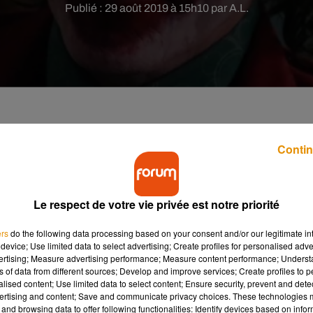
Publié : 29 août 2019 à 15h10 par A.L.
 Joaquin Phoenix arrive bientôt dans "Joker", le
Contin
Le respect de votre vie privée est notre priorité
vient le Joker dans le film du même nom et succède ainsi au
s
Suicide
Squad,
Todd Philips, le réalisateur, a dévoilé, en juillet
ers
do the following data processing based on your consent and/or our legitimate int
les colonnes du magazine spécialisé
Empire
. On apprenait ainsi
device; Use limited data to select advertising; Create profiles for personalised adver
oker. En effet, "
nous n’avons rien suivi des comics
', a expliqué
vertising; Measure advertising performance; Measure content performance; Unders
ns of data from different sources; Develop and improve services; Create profiles to 
 donc pas s'inspirer de l'oeuvre d'
Alan Moore
et
Brian Bolland
.
"
alised content; Use limited data to select content; Ensure security, prevent and detect
version du Joker. C’est ce qui m’intéressait. Nous ne réalisons
ertising and content; Save and communicate privacy choices. These technologies
on, sur l’homme derrière
",
a-t-il poursuit.
and browsing data to offer following functionalities: Identify devices based on infor