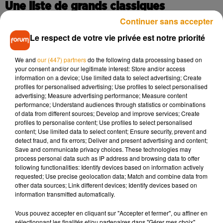
Une liste de grands classiques
Continuer sans accepter
Si les candidats peuvent postuler jusqu’au 4 décembre sur
Le respect de votre vie privée est notre priorité
le
site internet dédié
, le/la candidat(e) retenu(e) aura pour
mission de rédiger une critique par film parmi la liste de
We and
our (447) partners
do the following data processing based on
grands classiques comme
Maman, j’ai raté l’avion !
,
Love
your consent and/or our legitimate interest: Store and/or access
Actually
,
The Grinch
ou encore
Klaus
. Un classement devra
information on a device; Use limited data to select advertising; Create
profiles for personalised advertising; Use profiles to select personalised
être établi à la fin de la mission. Pour postuler, les candidats
advertising; Measure advertising performance; Measure content
doivent posséder un ordinateur pour avoir accès au
performance; Understand audiences through statistics or combinations
différentes plateformes de streaming, devront aussi être
of data from different sources; Develop and improve services; Create
profiles to personalise content; Use profiles to select personalised
majeurs et posséder un visa de travail aux États-Unis.
content; Use limited data to select content; Ensure security, prevent and
detect fraud, and fix errors; Deliver and present advertising and content;
Save and communicate privacy choices. These technologies may
process personal data such as IP address and browsing data to offer
following functionalities: Identify devices based on information actively
Musique
requested; Use precise geolocation data; Match and combine data from
other data sources; Link different devices; Identify devices based on
information transmitted automatically.
Madonna sort enfin le remix de « Love
Vous pouvez accepter en cliquant sur "Accepter et fermer", ou affiner en
Sensation » avec Kylie Minogue
sélectionnant les finalités et/ou partenaires dans "Gérer mes choix".