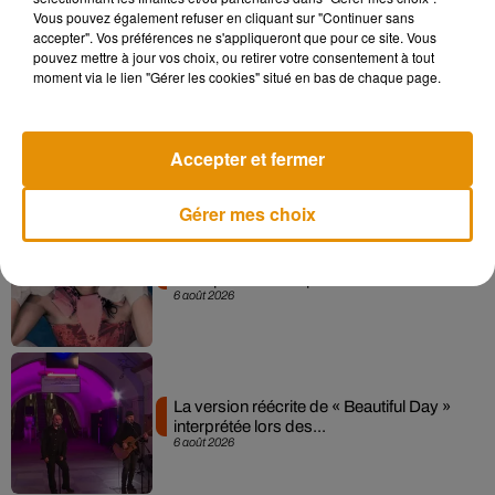
7 août 2026
Vous pouvez également refuser en cliquant sur "Continuer sans
accepter". Vos préférences ne s'appliqueront que pour ce site. Vous
pouvez mettre à jour vos choix, ou retirer votre consentement à tout
moment via le lien "Gérer les cookies" situé en bas de chaque page.
Angèle et Amélie Lens dévoilent leur
collaboration tant attendue
7 août 2026
Accepter et fermer
Gérer mes choix
Pomme emprunte le décor de l’émission
« Loups Garous » pour son...
6 août 2026
La version réécrite de « Beautiful Day »
interprétée lors des...
6 août 2026