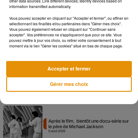
other data sources; Link different devices; Identify devices based on
information transmitted automatically.
Musique
Vous pouvez accepter en cliquant sur "Accepter et fermer", ou affiner en
sélectionnant les finalités et/ou partenaires dans "Gérer mes choix".
Vous pouvez également refuser en cliquant sur "Continuer sans
accepter". Vos préférences ne s'appliqueront que pour ce site. Vous
Pomme emprunte le décor de l’émission
pouvez mettre à jour vos choix, ou retirer votre consentement à tout
« Loups Garous » pour son...
moment via le lien "Gérer les cookies" situé en bas de chaque page.
6 août 2026
Accepter et fermer
La version réécrite de « Beautiful Day »
Gérer mes choix
interprétée lors des...
6 août 2026
Après le film, bientôt une docu-série sur
le père de Michael Jackson
5 août 2026