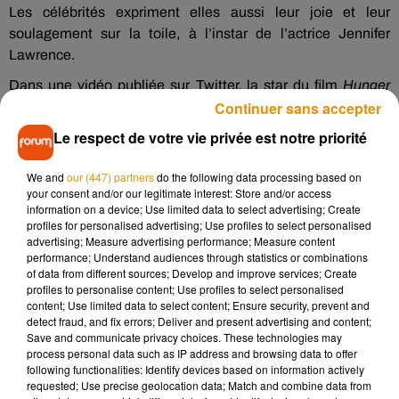
Les célébrités expriment elles aussi leur joie et leur
soulagement sur la toile, à l’instar de l’actrice Jennifer
Lawrence.
Dans une vidéo publiée sur Twitter, la star du film
Hunger
Continuer sans accepter
Games
court et hurle dans une rue déserte de Boston vêtue
d’un pyjama rose (ci-dessous). «
Je n’avais pas d’autre choix
Le respect de votre vie privée est notre priorité
que d’organiser une fête pour une seule personne
», écrit-elle
sous sa publication pour faire référence aux mesures
We and
our (447) partners
do the following data processing based on
barrières mises en place pour lutter contre la pandémie de
your consent and/or our legitimate interest: Store and/or access
information on a device; Use limited data to select advertising; Create
coronavirus. En l’espace de quelques heures, l’euphorie de
profiles for personalised advertising; Use profiles to select personalised
l’actrice de 30 ans est devenue virale avec plus de 441 000
advertising; Measure advertising performance; Measure content
vues au compteur.
performance; Understand audiences through statistics or combinations
of data from different sources; Develop and improve services; Create
Had no choice but to throw a party for 1
profiles to personalise content; Use profiles to select personalised
content; Use limited data to select content; Ensure security, prevent and
#comeonbostonletsparty
pic.twitter.com/qvSEVip0Mh
detect fraud, and fix errors; Deliver and present advertising and content;
Save and communicate privacy choices. These technologies may
— Jennifer Lawrence - Represent.Us
process personal data such as IP address and browsing data to offer
(@JLawrence_RepUs)
November 7, 2020
following functionalities: Identify devices based on information actively
requested; Use precise geolocation data; Match and combine data from