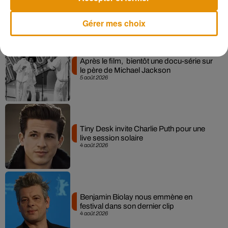
Gérer mes choix
Musique
Après le film, bientôt une docu-série sur
le père de Michael Jackson
5 août 2026
Tiny Desk invite Charlie Puth pour une
live session solaire
4 août 2026
Benjamin Biolay nous emmène en
festival dans son dernier clip
4 août 2026