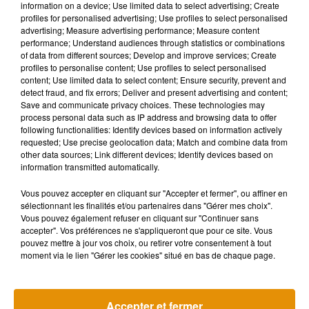
information on a device; Use limited data to select advertising; Create
écrit l’acteur tout en ne manquant pas de remercier ses fans
profiles for personalised advertising; Use profiles to select personalised
de leur soutien.
advertising; Measure advertising performance; Measure content
performance; Understand audiences through statistics or combinations
of data from different sources; Develop and improve services; Create
profiles to personalise content; Use profiles to select personalised
content; Use limited data to select content; Ensure security, prevent and
detect fraud, and fix errors; Deliver and present advertising and content;
Save and communicate privacy choices. These technologies may
process personal data such as IP address and browsing data to offer
following functionalities: Identify devices based on information actively
requested; Use precise geolocation data; Match and combine data from
other data sources; Link different devices; Identify devices based on
information transmitted automatically.
Vous pouvez accepter en cliquant sur "Accepter et fermer", ou affiner en
sélectionnant les finalités et/ou partenaires dans "Gérer mes choix".
Vous pouvez également refuser en cliquant sur "Continuer sans
accepter". Vos préférences ne s'appliqueront que pour ce site. Vous
Voir cette publication sur Instagram
pouvez mettre à jour vos choix, ou retirer votre consentement à tout
moment via le lien "Gérer les cookies" situé en bas de chaque page.
Une publication partagée par Johnny Depp (@johnnydepp)
le
6 No
Accepter et fermer