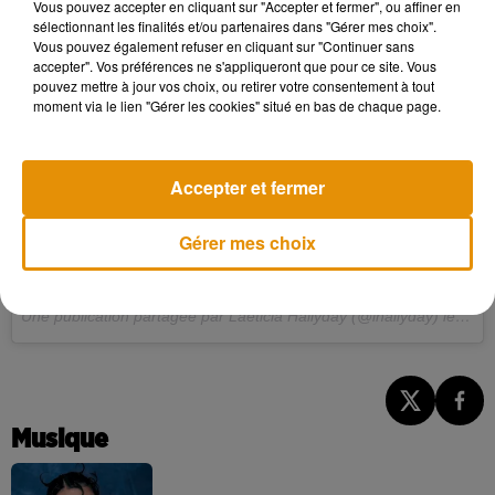
Vous pouvez accepter en cliquant sur "Accepter et fermer", ou affiner en
sélectionnant les finalités et/ou partenaires dans "Gérer mes choix".
Vous pouvez également refuser en cliquant sur "Continuer sans
accepter". Vos préférences ne s'appliqueront que pour ce site. Vous
pouvez mettre à jour vos choix, ou retirer votre consentement à tout
moment via le lien "Gérer les cookies" situé en bas de chaque page.
Accepter et fermer
Gérer mes choix
Happy Birthday my angel #Joy On t'aime tant ❤
�x}#endlesslove #9ans #littlemisssunshine
Une publication partagée par Laeticia Hallyday (@lhallyday) le
27 J
Musique