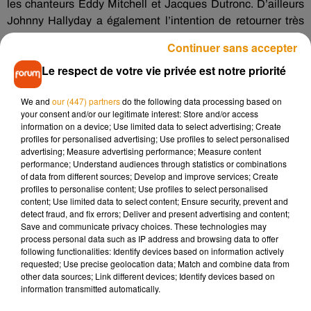
les chanteurs Eddy Mitchell et Jacques Dutronc. D’ailleurs
Johnny Hallyday a également l’intention de retourner très
prochainement en studio.
«
L’album est prévu pour 2018.
Continuer sans accepter
C’était convenu comme ça, même avant que l’on apprenne
Le respect de votre vie privée est notre priorité
son cancer
»
, apprenait-on récemment dans les colonnes
d’un quotidien national. Qu’importe les rumeurs sur son état
We and
our (447) partners
do the following data processing based on
de santé, Johnny Hallyday n’est pas prêt de rendre les
your consent and/or our legitimate interest: Store and/or access
armes ! Pour notre plus grand plaisir !
information on a device; Use limited data to select advertising; Create
profiles for personalised advertising; Use profiles to select personalised
advertising; Measure advertising performance; Measure content
performance; Understand audiences through statistics or combinations
of data from different sources; Develop and improve services; Create
profiles to personalise content; Use profiles to select personalised
content; Use limited data to select content; Ensure security, prevent and
detect fraud, and fix errors; Deliver and present advertising and content;
Save and communicate privacy choices. These technologies may
process personal data such as IP address and browsing data to offer
following functionalities: Identify devices based on information actively
requested; Use precise geolocation data; Match and combine data from
other data sources; Link different devices; Identify devices based on
information transmitted automatically.