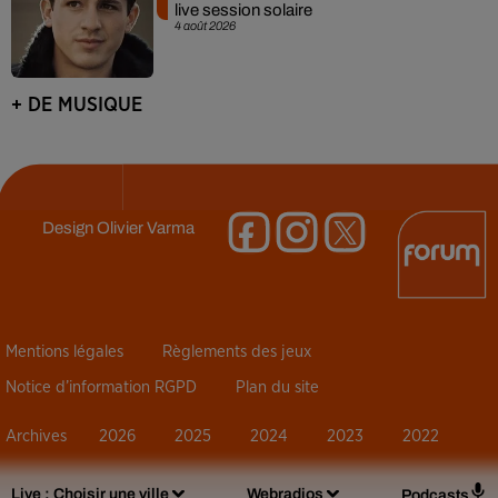
live session solaire
4 août 2026
+ DE MUSIQUE
Design
Olivier Varma
Mentions légales
Règlements des jeux
Notice d’information RGPD
Plan du site
Archives
2026
2025
2024
2023
2022
Live :
Choisir une ville
Webradios
Podcasts