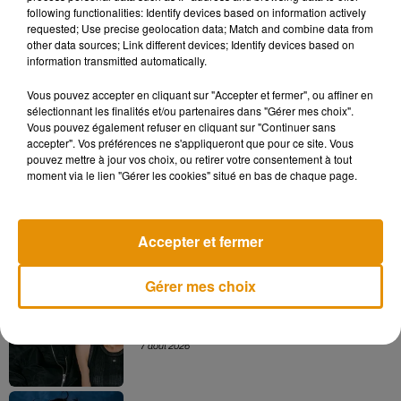
following functionalities: Identify devices based on information actively
pic.twitter.com/v3xiwnlKCn
requested; Use precise geolocation data; Match and combine data from
other data sources; Link different devices; Identify devices based on
— Joker Movie (@jokermovie)
2 avril 2019
information transmitted automatically.
Vous pouvez accepter en cliquant sur "Accepter et fermer", ou affiner en
sélectionnant les finalités et/ou partenaires dans "Gérer mes choix".
Vous pouvez également refuser en cliquant sur "Continuer sans
Musique
accepter". Vos préférences ne s'appliqueront que pour ce site. Vous
pouvez mettre à jour vos choix, ou retirer votre consentement à tout
moment via le lien "Gérer les cookies" situé en bas de chaque page.
Madonna sort enfin le remix de « Love
Sensation » avec Kylie Minogue
7 août 2026
Accepter et fermer
Gérer mes choix
Angèle et Amélie Lens dévoilent leur
collaboration tant attendue
7 août 2026