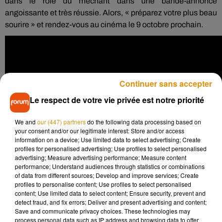
dans le rôle du méchant dans une bande-annonce
angoissante et très réussie.
Alors, « préparez votre plus beau
sourire » et rendez-vous au cinéma le 9 octobre prochain.
Continuer sans accepter
Le respect de votre vie privée est notre priorité
We and
our (447) partners
do the following data processing based on
your consent and/or our legitimate interest: Store and/or access
information on a device; Use limited data to select advertising; Create
profiles for personalised advertising; Use profiles to select personalised
advertising; Measure advertising performance; Measure content
performance; Understand audiences through statistics or combinations
of data from different sources; Develop and improve services; Create
profiles to personalise content; Use profiles to select personalised
content; Use limited data to select content; Ensure security, prevent and
detect fraud, and fix errors; Deliver and present advertising and content;
Repost from
#ToddPhillips
: Teaser trailer tomorrow.
Save and communicate privacy choices. These technologies may
#JokerMovie
– in theaters October 4.
process personal data such as IP address and browsing data to offer