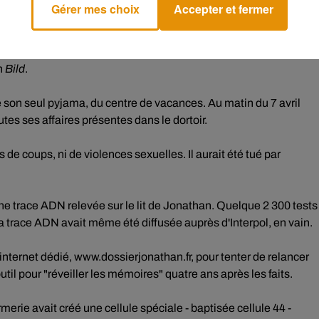
Gérer mes choix
Accepter et fermer
 en contact avec ses victimes. Il avait enlevé ces trois garçons
région de Brême avant de les tuer. Il a également été reconnu
n
Bild
.
e son seul pyjama, du centre de vacances. Au matin du 7 avril
tes ses affaires présentes dans le dortoir.
 de coups, ni de violences sexuelles. Il aurait été tué par
une trace ADN relevée sur le lit de Jonathan. Quelque 2 300 tests
la trace ADN avait même été diffusée auprès d'Interpol, en vain.
 internet dédié, www.dossierjonathan.fr, pour tenter de relancer
util pour "réveiller les mémoires" quatre ans après les faits.
erie avait créé une cellule spéciale - baptisée cellule 44 -