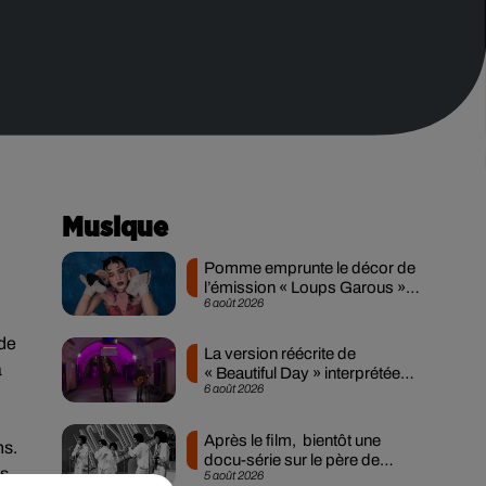
Musique
e
Pomme emprunte le décor de
l’émission « Loups Garous »
6 août 2026
pour son...
 de
La version réécrite de
a
« Beautiful Day » interprétée
6 août 2026
lors des...
Après le film, bientôt une
ns.
docu-série sur le père de
es
5 août 2026
Michael Jackson