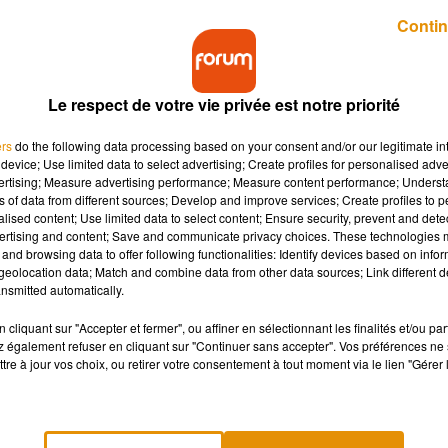
Contin
 Ney, en octobre 2019. L'hypothèse de sa responsabilité était,
et cette piste a été relancée en avril 2018 par des aveux indirec
Le respect de votre vie privée est notre priorité
mé avoir recueilli les aveux de ce criminel, déjà condamné à
 nord de l'Allemagne.
ers
do the following data processing based on your consent and/or our legitimate int
device; Use limited data to select advertising; Create profiles for personalised adver
, "les enquêteurs avaient trouvé des similitudes entre les
vertising; Measure advertising performance; Measure content performance; Unders
ns of data from different sources; Develop and improve services; Create profiles to 
près ses aveux à son codétenu.
alised content; Use limited data to select content; Ensure security, prevent and detect
ertising and content; Save and communicate privacy choices. These technologies
ansfert à Nantes, incarcéré à Celle en Basse-Saxe (nord-ouest de
and browsing data to offer following functionalities: Identify devices based on infor
eolocation data; Match and combine data from other data sources; Link different de
é pour le meurtre de trois garçons.
nsmitted automatically.
cliquant sur "Accepter et fermer", ou affiner en sélectionnant les finalités et/ou pa
 également refuser en cliquant sur "Continuer sans accepter". Vos préférences ne 
tre à jour vos choix, ou retirer votre consentement à tout moment via le lien "Gérer 
sages à l'acte, Martin Ney a été "surnommé l'homme au masque"
à un avis de recherche, il a été condamné l'année suivante à la
our les meurtres de trois garçons de huit, neuf et treize ans, entr