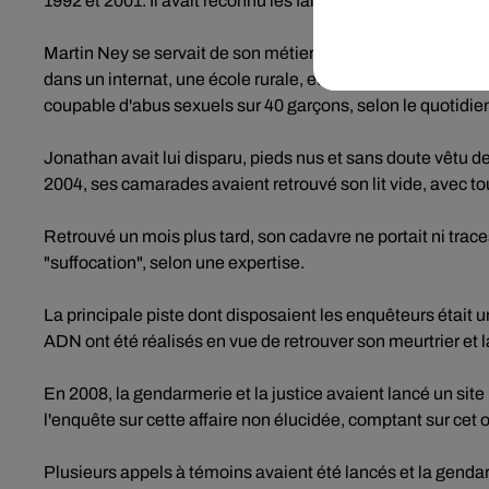
1992 et 2001. Il avait reconnu les faits.
Martin Ney se servait de son métier d'éducateur pour entrer
dans un internat, une école rurale, et un campement de la 
coupable d'abus sexuels sur 40 garçons, selon le quotidie
Jonathan avait lui disparu, pieds nus et sans doute vêtu d
2004, ses camarades avaient retrouvé son lit vide, avec tou
Retrouvé un mois plus tard, son cadavre ne portait ni traces
"suffocation", selon une expertise.
La principale piste dont disposaient les enquêteurs était 
ADN ont été réalisés en vue de retrouver son meurtrier et 
En 2008, la gendarmerie et la justice avaient lancé un site
l'enquête sur cette affaire non élucidée, comptant sur cet o
Plusieurs appels à témoins avaient été lancés et la gendarm