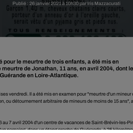
Publié : 26 janvier 2021 à 10h30 par Iris Mazzacurati
pour le meurtre de trois enfants, a été mis en
 meurtre de Jonathan, 11 ans, en avril 2004, dont l
 Guérande en Loire-Atlantique.
ises vendredi. Il a été mis en examen pour "meurtre d'un mineur
on, ou détournement arbitraire de mineurs de moins de 15 ans", 
 6 au 7 avril 2004 d'un centre de vacances de Saint-Brévin-les-Pi
 d'un parpaing, dans un étang proche de Guérande, à 25 kilomètr