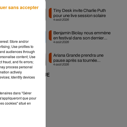
uer sans accepter
Tiny Desk invite Charlie Puth
pour une live session solaire
4 août 2026
ts,
Benjamin Biolay nous emmène
en festival dans son dernier
erest: Store and/or
4 août 2026
clip
tising; Use profiles to
tand audiences through
Ariana Grande prendra une
personalise content; Use
pause après sa tournée
 fraud, and fix errors;
4 août 2026
mondiale
 may process personal
mation actively
+ DE MUSIQUE
vices; Identify devices
rtenaires dans "Gérer
s'appliqueront que pour
les cookies" situé en
e