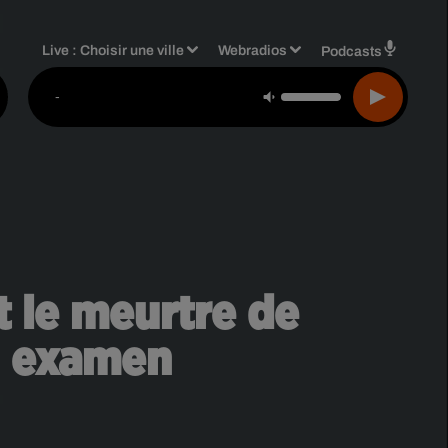
Live :
Choisir une ville
Webradios
Podcasts
-
t le meurtre de
n examen